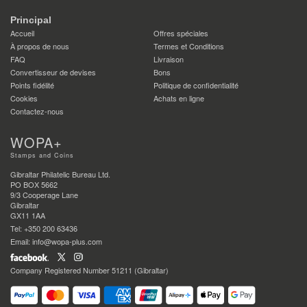
Principal
Accueil
Offres spéciales
À propos de nous
Termes et Conditions
FAQ
Livraison
Convertisseur de devises
Bons
Points fidélité
Politique de confidentialité
Cookies
Achats en ligne
Contactez-nous
WOPA+
Stamps and Coins
Gibraltar Philatelic Bureau Ltd.
PO BOX 5662
9/3 Cooperage Lane
Gibraltar
GX11 1AA
Tel: +350 200 63436
Email: info@wopa-plus.com
Company Registered Number 51211 (Gibraltar)