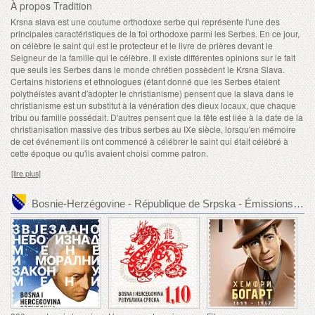
À propos Tradition
Krsna slava est une coutume orthodoxe serbe qui représente l'une des
principales caractéristiques de la foi orthodoxe parmi les Serbes. En ce jour,
on célèbre le saint qui est le protecteur et le livre de prières devant le
Seigneur de la famille qui le célèbre. Il existe différentes opinions sur le fait
que seuls les Serbes dans le monde chrétien possèdent le Krsna Slava.
Certains historiens et ethnologues (étant donné que les Serbes étaient
polythéistes avant d'adopter le christianisme) pensent que la slava dans le
christianisme est un substitut à la vénération des dieux locaux, que chaque
tribu ou famille possédait. D'autres pensent que la fête est liée à la date de la
christianisation massive des tribus serbes au IXe siècle, lorsqu'en mémoire
de cet événement ils ont commencé à célébrer le saint qui était célébré à
cette époque ou qu'ils avaient choisi comme patron.
[lire plus]
Bosnie-Herzégovine - République de Srpska - Émissions de timbre recommandées