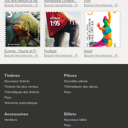
300 ans depuis la naissance d'Emmanuel Kant
Horoscope Lunaire - Année du Dragon
Film
Bosnie-Herzégovine - République de Srpska
Bosnie-Herzégovine - République de Srpska
Bosnie-Herzégovine - République de Srpska
Europe - Faune et Flore Sous-Marines
Football
Sport
Bosnie-Herzégovine - République de Srpska
Bosnie-Herzégovine - République de Srpska
Bosnie-Herzégovine - République de Srpska
Timbres
Pièces
Nouveaux timbres
Nouvelles pièces
Timbres les plus vendus
Thématiques des pièces
Thématiques des timbres
Pays
Pays
Virements automatiques
Accessoires
Billets
Vendeurs
Nouveaux billets
Pays