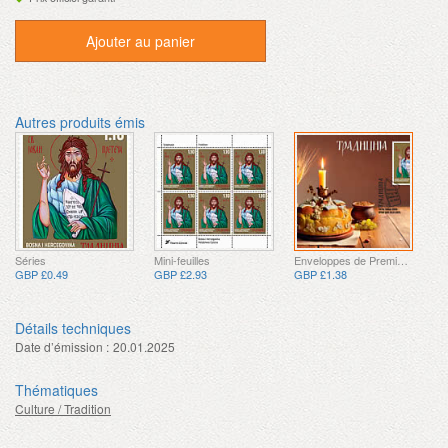
Ajouter au panier
Autres produits émis
Séries
Mini-feuilles
Enveloppes de Premier Jour
GBP £0.49
GBP £2.93
GBP £1.38
Détails techniques
Date d’émission :
20.01.2025
Thématiques
Culture / Tradition