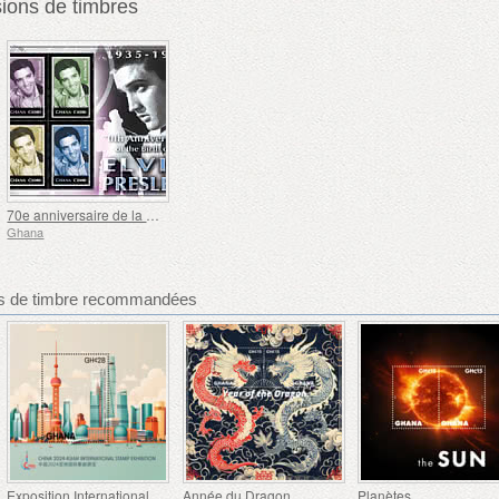
ons de timbres
70e anniversaire de la naissance d'Elvis Presley
Ghana
s de timbre recommandées
Exposition Internationale de Timbres de Shanghai
Année du Dragon
Planètes