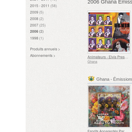
2006 Ghana Emissi
2015 - 2011
(58)
2009
(5)
2008
(2)
2007
(25)
2006
(2)
1998
(1)
Produits annuels >
Abonnements >
Animateurs - Elvis Presley
Ghana
Ghana - Émission
Esprits Apparentés Parmi les Fleurs