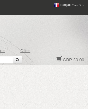
Français
/
GBP
/
res
Offres
GBP £0.00