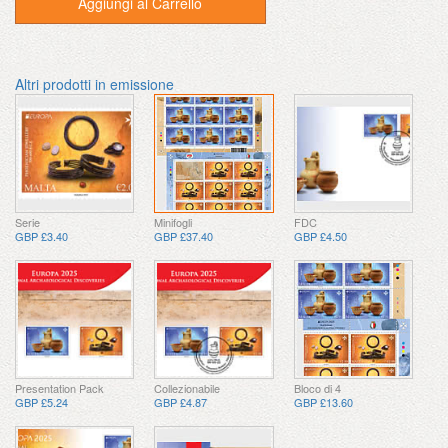
Aggiungi al Carrello
Altri prodotti in emissione
Serie
Minifogli
FDC
GBP £3.40
GBP £37.40
GBP £4.50
Presentation Pack
Collezionabile
Bloco di 4
GBP £5.24
GBP £4.87
GBP £13.60