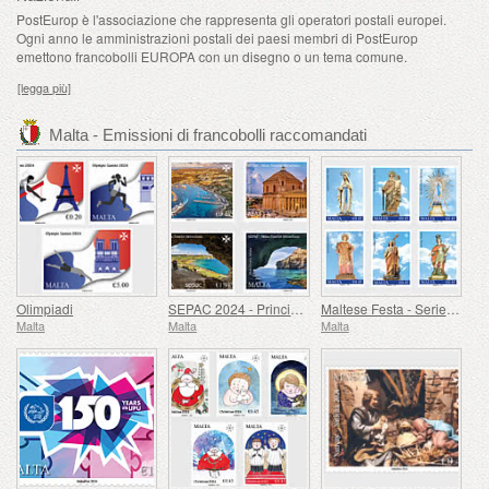
PostEurop è l'associazione che rappresenta gli operatori postali europei.
Ogni anno le amministrazioni postali dei paesi membri di PostEurop
emettono francobolli EUROPA con un disegno o un tema comune.
[legga più]
Malta - Emissioni di francobolli raccomandati
Olimpiadi
SEPAC 2024 - Principali Attrazioni Turistiche
Maltese Festa - Series VIII
Malta
Malta
Malta