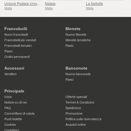
Unione Postale Universale - 150° Anniversario
Natale
La Natività
Malta
Malta
Malta
Francobolli
Monete
Nuovi francobolli
Nuove Monete
Francobolli più venduti
Monete tematiche
Francobolli tematici
Paesi
Paesi
Ordini permanenti
Accessori
Banconote
Venditori
Nuove banconote
Paesi
Principale
Inizio
Offerte speciali
Notizie su di noi
Termini & Condizioni
FAQ
Spedizione
Convertitore di valuta
Promozione
Punti fedeltà
Politica sulla riservatezza
Cookies
Acquisti online
Contattaci