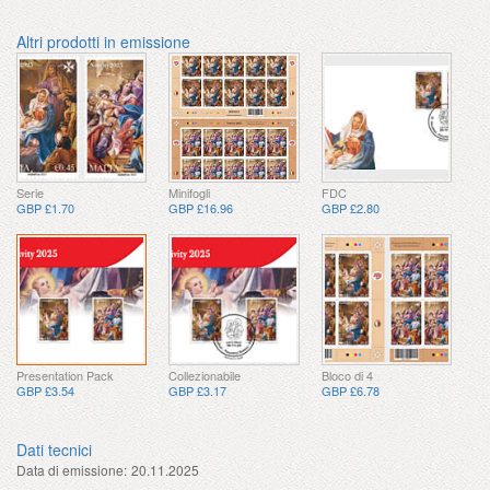
Altri prodotti in emissione
Serie
Minifogli
FDC
GBP £1.70
GBP £16.96
GBP £2.80
Presentation Pack
Collezionabile
Bloco di 4
GBP £3.54
GBP £3.17
GBP £6.78
Dati tecnici
Data di emissione:
20.11.2025