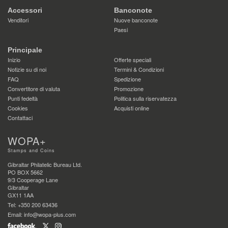
Accessori
Banconote
Venditori
Nuove banconote
Paesi
Principale
Inizio
Offerte speciali
Notizie su di noi
Termini & Condizioni
FAQ
Spedizione
Convertitore di valuta
Promozione
Punti fedeltà
Politica sulla riservatezza
Cookies
Acquisti online
Contattaci
WOPA+
Stamps and Coins
Gibraltar Philatelic Bureau Ltd.
PO BOX 5662
9/3 Cooperage Lane
Gibraltar
GX11 1AA
Tel: +350 200 63436
Email: info@wopa-plus.com