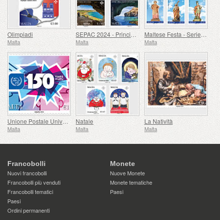
Olimpiadi
SEPAC 2024 - Principali Attrazioni Turistiche
Maltese Festa - Series VIII
Malta
Malta
Malta
Unione Postale Universale - 150° Anniversario
Natale
La Natività
Malta
Malta
Malta
Francobolli
Monete
Nuovi francobolli
Nuove Monete
Francobolli più venduti
Monete tematiche
Francobolli tematici
Paesi
Paesi
Ordini permanenti