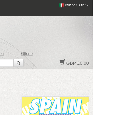
Italiano
/
GBP
/
ri
Offerte
GBP £0.00