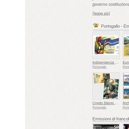
governo costituziona
[legga più]
Portogallo - Em
Indipendenza di Capo Verde - 50 Anni
Portogallo
Port
Crypto Stamp Eroi della Mitologia
Portogallo
Port
Emissioni di fran