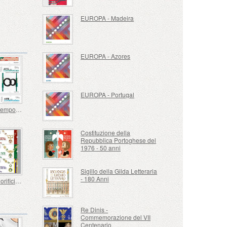
EUROPA - Madeira
EUROPA - Azores
EUROPA - Portugal
Arte Contemporanea Portoghese - 2a Serie
Costituzione della
Repubblica Portoghese del
1976 - 50 anni
Sigillo della Gilda Letteraria
- 180 Anni
Ordini Onorifici Portoghesi
Re Dinis -
Commemorazione del VII
Centenario