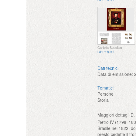
Cartella Speciale
GBP £9.90
Dati tecnici
Data di emissione:
Tematici
Persone
Storia
Maggiori dettagli D.
Pietro IV (1798–1834
Brasile nel 1822, do
presto cedette il tro