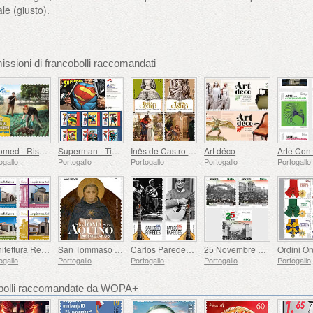
le (giusto).
issioni di francobolli raccomandati
Euromed - Risorse Naturali del Mediterraneo
Superman - Timbri Autoadesivi
Inês de Castro – 700º compleanno
Art déco
ogallo
Portogallo
Portogallo
Portogallo
Portogallo
Architettura Religiosa in Portogallo
San Tommaso d'Aquino - 800° Anniversario della Nascita
Carlos Paredes - 1925-2025
25 Novembre 1975 - 50 Anni
ogallo
Portogallo
Portogallo
Portogallo
Portogallo
cobolli raccomandate da WOPA+