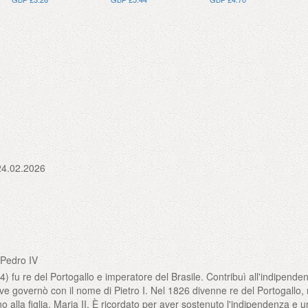
24.02.2026
 Pedro IV
) fu re del Portogallo e imperatore del Brasile. Contribuì all'indipende
ve governò con il nome di Pietro I. Nel 1826 divenne re del Portogallo,
no alla figlia, Maria II. È ricordato per aver sostenuto l'indipendenza e u