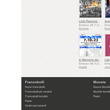
Lista Rappresentativa del Patrimonio Culturale Immateriale dell'umanità dell'UNESCO - Tradizione della Forgiatura a Gyumri
Emesse: 28.11.2025
Armenia
Nuo
In Memoria dei Caduti e Assassinati il ​​7 ottobre 2023
Emesse: 08.10.2025
Israele
Jer
Francobolli
Monete
Nuovi francobolli
Nuove Monet
Francobolli più venduti
Monete temat
Francobolli tematici
Paesi
Paesi
Ordini permanenti