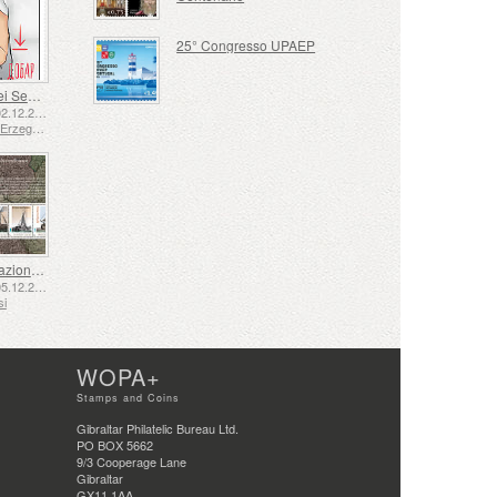
25° Congresso UPAEP
Lingua dei Segni - Buona
Emesse: 02.12.2025
Bosnia ed Erzegovina - Repubblica di Srpska
La Navigazione nel XVII e XVIII Secolo – La Navigazione della Torba
Emesse: 05.12.2025
si
WOPA+
Stamps and Coins
Gibraltar Philatelic Bureau Ltd.
PO BOX 5662
9/3 Cooperage Lane
Gibraltar
GX11 1AA