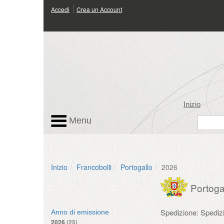
Accedi
Crea un Account
Inizio
Menu
Inizio
Francobolli
Portogallo
2026
Portoga
Spedizione: Spedi
Anno di emissione
2026
(25)