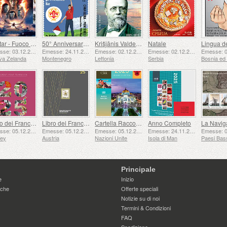
Avatar - Fuoco e Cenere
50° Anniversario della Fondazione del 24 Novembre Bar Scout
Krišjānis Valdemārs
Natale
Emesse: 03.12.2025
Emesse: 24.11.2025
Emesse: 02.12.2025
Emesse: 02.12.2025
va Zelanda
Montenegro
Lettonia
Serbia
Libro dei Francobolli
Libro dei Francobolli
Cartella Raccolta Annuale (New York)
Anno Completo
Emesse: 05.12.2025
Emesse: 05.12.2025
Emesse: 05.12.2025
Emesse: 24.11.2025
sey
Austria
Nazioni Unite
Isola di Man
Paesi Bas
Principale
e
Inizio
iche
Offerte speciali
Notizie su di noi
Termini & Condizioni
FAQ
Spedizione