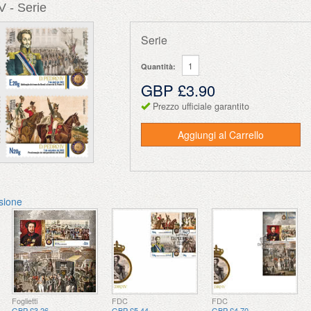
V - Serie
Serie
Quantità:
GBP £3.90
Prezzo ufficiale garantito
Aggiungi al Carrello
ssione
Foglietti
FDC
FDC
GBP £3.26
GBP £5.44
GBP £4.70