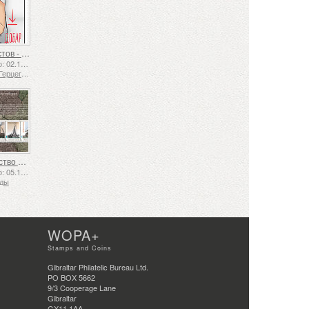
Язык жестов - Хорошо
Выпущено: 02.12.2025
Босния и Герцеговина - Республика Сербская
Судоходство в XVII и XVIII веках – Торфяные перевозки
Выпущено: 05.12.2025
нды
WOPA+
Stamps and Coins
Gibraltar Philatelic Bureau Ltd.
PO BOX 5662
9/3 Cooperage Lane
Gibraltar
GX11 1AA