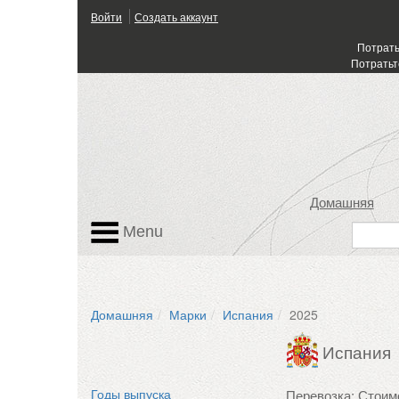
Войти
Создать аккаунт
Потрать
Потратьт
Домашняя
Menu
Домашняя
Марки
Испания
2025
Испания
Перевозка: Стоим
Годы выпуска