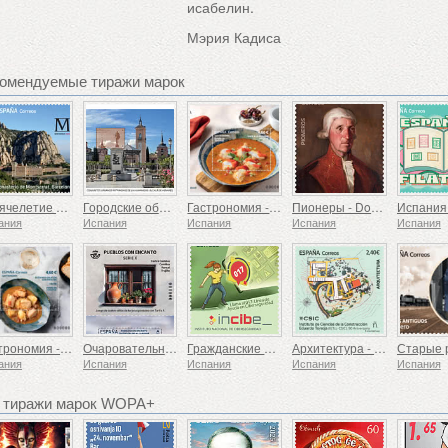
исабелин.
Мэрия Кадиса
комендуемые тиражи марок
Тысячелетие монастыря Монсеррат, Барселона
Городские объекты всемирного наследия – Алькала-де-Энарес
Гастрономия - Испания в 19 блюдах, Мелилья, Морской черт по-русадирски
Пионеры - Domingo de Bonechea
ания
Испания
Испания
Испания
Испания
Гастрономия - Испания в 19 блюдах, Сеута, Тушеный тунец с картофелем
Очаровательные города
Гражданские ценности — Кибербезопасность
Архитектура - Институт строительных наук имени Эдуардо Торрохи, 90 лет
ания
Испания
Испания
Испания
Испания
 тиражи марок WOPA+