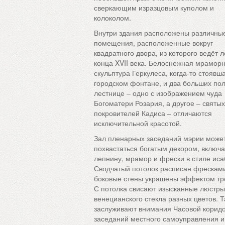
сверкающим изразцовым куполом и
колоколом.
Внутри здания расположены различны
помещения, расположенные вокруг
квадратного двора, из которого ведёт 
конца XVII века. Белоснежная мрамор
скульптура Геркулеса, когда-то стоявш
городском фонтане, и два больших по
лестнице – одно с изображением чуда
Богоматери Розария, а другое – святы
покровителей Кадиса – отличаются
исключительной красотой.
Зал пленарных заседаний мэрии може
похвастаться богатым декором, вклю
лепнину, мрамор и фрески в стиле иса
Сводчатый потолок расписан фресками
боковые стены украшены эффектом тр
С потолка свисают изысканные люстры
венецианского стекла разных цветов. 
заслуживают внимания Часовой коридо
заседаний местного самоуправления и