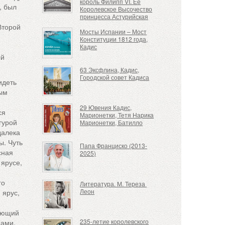
король Филипп VI. Её
, был
Королевское Высочество
принцесса Астурийская
Второй
Мосты Испании – Мост
Конституции 1812 года,
Кадис
ый
63 Эксфлина, Кадис,
Городской совет Кадиса
идеть
ным
29 Ювения Кадис,
ся
Марионетки, Тетя Нарика
гурой
Марионетки, Батилло
далека
ы. Чуть
Папа Франциско (2013-
сная
2025)
 ярусе,
го
Литература. М. Тереза ​​
Леон
 ярус,
нающий
235-летие королевского
нами,