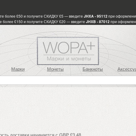
те более £50 и получите СКИДКУ £5 — введите
JHXA - 95112
при оформлени
е более £150 и получите СКИДКУ £20 — введите
JHXB - 87012
при оформлен
Марки
Монеты
Банкноты
Аксессу
ость доставки начинается с GBP £3.48