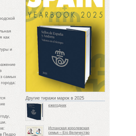
родской
альная
я как
туры и
тражение
в
из самых
 города:
тся
Другие тиражи марок в 2025
ние
ежегодник
году,
ши.
ов:
Испанская королевская
семья – Его Величество
ов Педро