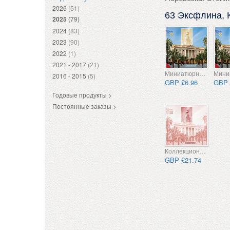
2026
(51)
63 Эксфлина, 
2025
(79)
2024
(83)
2023
(90)
2022
(1)
2021 - 2017
(21)
Миниатюрный лист
2016 - 2015
(5)
GBP £6.96
GBP 
Годовые продукты >
Постоянные заказы >
Коллекционные предметы
GBP £21.74