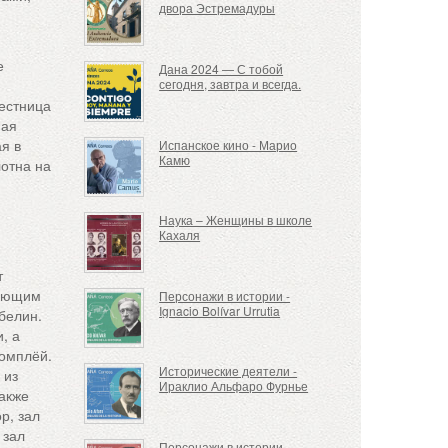
двора Эстремадуры
е
Дана 2024 — С тобой
сегодня, завтра и всегда.
лестница
ная
ая в
Испанское кино - Марио
Камю
лотна на
х
Наука – Женщины в школе
Кахаля
т
чающим
Персонажи в истории -
Ignacio Bolívar Urrutia
белин.
, а
омплёй.
Исторические деятели -
 из
Ираклио Альфаро Фурнье
Также
р, зал
 зал
Персонажи в истории -