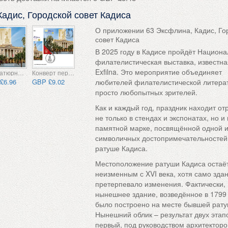
Кадис, Городской совет Кадиса
О приложении 63 Эксфлина, Кадис, Го
совет Кадиса
В 2025 году в Кадисе пройдёт Национ
филателистическая выставка, известна
Exfilna. Это мероприятие объединяет
Миниатюрный лист CTO
Конверт первого дня
£6.96
GBP £9.02
любителей филателистической литера
просто любопытных зрителей.
Как и каждый год, праздник находит о
не только в стендах и экспонатах, но и 
памятной марке, посвящённой одной 
символичных достопримечательностей
ратуше Кадиса.
Местоположение ратуши Кадиса остаё
неизменным с XVI века, хотя само зда
претерпевало изменения. Фактически,
нынешнее здание, возведённое в 1799 
было построено на месте бывшей рату
Нынешний облик – результат двух этап
первый, под руководством архитектор