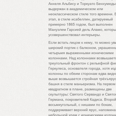
Анхеля Альбису и Торкуато Бенхумеды
выдержан в академическом или
неоклассическом стиле того времени. 
этап, в стиле исабеллин, датируемый
примерно 1865 годом, был выполнен
Мануэлем Гарсией дель Аламо, котор
усовершенствовал интерьеры.
Если встать лицом к нему, то можно ув
широкий портик с балконом, украшен
четырьмя выраженными ионическими
колоннами. Над колоннами возвышает
треугольный фронтон с рельефной фи
Геркулеса, основателя города, хотя из
колонны по обеим сторонам едва видн
выше возвышается стройная трёхъяру
башня в стиле маньеризма. На первом
квадратном в плане, размещены две
скульптуры: Святого Сервандо и Свято
Германа, покровителей Кадиса. Второй
восьмиугольный, с нишами по бокам,
поддерживает верхний ярус, напоми
небольшой храм с ионическими колон