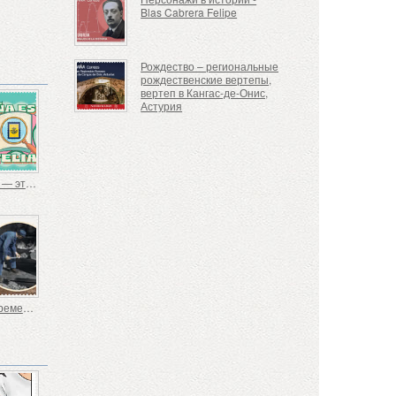
Blas Cabrera Felipe
Рождество – региональные
рождественские вертепы,
вертеп в Кангас-де-Онис,
Астурия
Испания — это филателия
Старые ремесла - Стокер