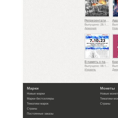
Репрезентативный список нематериального культурного наследия человечества ЮНЕСКО — Традиция кузнечного дела в Гюмри
Выпущено: 28.11.2025
Армения
Нов
В память о павших и убиенных 7 октября 2023 года
Кни
Выпущено: 08.10.2025
Израиль
Дже
Марки
Монеты
Новые марки
Новые моне
Марки-бестселлеры
Тематики мо
Тематики марок
Страны
Страны
Постоянные заказы