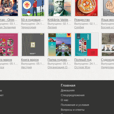
Аватар - Огонь и пепел
50-я годовщина основания Ассоциации скаутов «24 ноября»
Krišjānis Valdemārs
Рождество
Выпущено: 03.12.2025
Выпущено: 24.11.2025
Выпущено: 02.12.2025
Выпущено: 02.12.2025
ая Зеландия
Черногория
Латвия
Сербия
га марок
Книга марок
Папка годовой коллекции (Нью-Йорк)
Полный год
Выпущено: 05.12.2025
Выпущено: 05.12.2025
Выпущено: 05.12.2025
Выпущено: 24.11.2025
рси
Австрия
Организация Объединенных Наций
Остров Мэн
Нидерла
Главная
ты
Домашняя
нет
Спецпредложения
О нас
Положения и условия
Вопросы и ответы