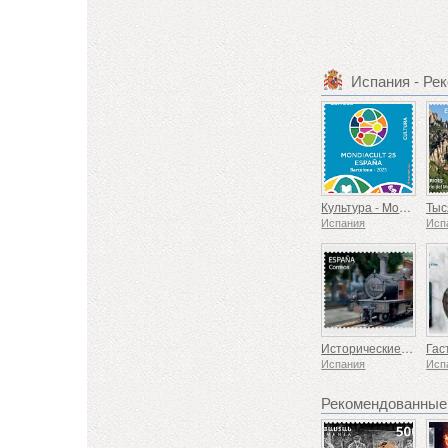
Испания - Ре
Культура - Mondiacult 25 Испания, Барселона
Испания
Исп
Исторические поезда - паровоз Euskotren
Испания
Исп
Рекомендованные