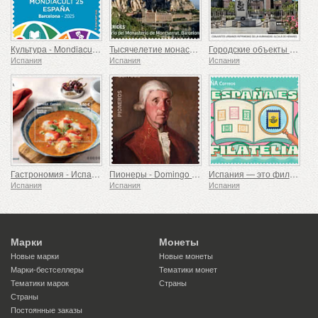
Культура - Mondiacult 25 Испания, Барселона
Тысячелетие монастыря Монсеррат, Барселона
Городские объекты всемирного наследия – Алькала-де-Энарес
Испания
Испания
Испания
Гастрономия - Испания в 19 блюдах, Мелилья, Морской черт по-русадирски
Пионеры - Domingo de Bonechea
Испания — это филателия
Испания
Испания
Испания
Марки
Монеты
Новые марки
Новые монеты
Марки-бестселлеры
Тематики монет
Тематики марок
Страны
Страны
Постоянные заказы