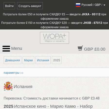
Pусский
/
GBP
/
Войти
Создать аккаунт
Потратьте более £50 и получите СКИДКУ £5 — введите
JHXA - 95112
при
оформлении заказа
Потратьте более £150 и получите СКИДКУ £20 — введите
JHXB - 87012
при
оформлении заказа
Menu
GBP £0.00
Домашняя
Марки
Испания
2025
параметры >>
Испания
Перевозка: Стоимость доставки начинается с GBP £3.48
2025
Испанское кино - Марио Камю - Набор