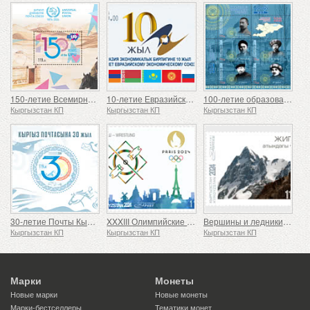
150-летие Всемирного почтового союза
10-летие Евразийского экономического союза
100-летие образования Кара-Киргизской автономной области
Кыргызстан КП
Кыргызстан КП
Кыргызстан КП
30-летие Почты Кыргызстана
XXXIII Олимпийские игры в Париже
Вершины и ледники Кыргызстана
Кыргызстан КП
Кыргызстан КП
Кыргызстан КП
Марки
Монеты
Новые марки
Новые монеты
Марки-бестселлеры
Тематики монет