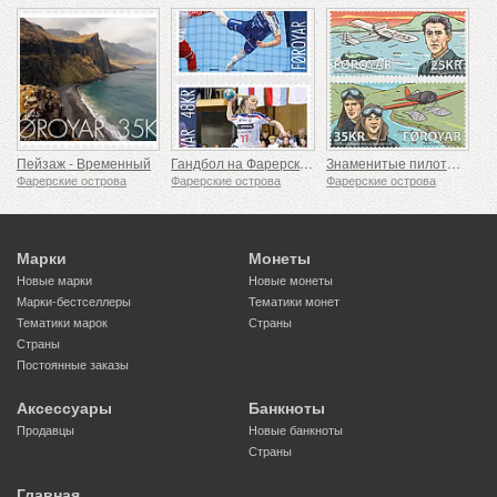
Пейзаж - Временный
Гандбол на Фарерских островах
Знаменитые пилоты Фарерских островов
Фарерские острова
Фарерские острова
Фарерские острова
Марки
Монеты
Новые марки
Новые монеты
Марки-бестселлеры
Тематики монет
Тематики марок
Страны
Страны
Постоянные заказы
Аксессуары
Банкноты
Продавцы
Новые банкноты
Страны
Главная