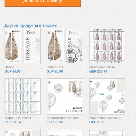
Добавить в корзину
Другие продукты в тираже
Набор
Набор CTO
Марочные листы
GBP £6.98
GBP £6.98
GBP £58.14
Марочные листы
Конверт первого дня
Одиночная марка на конверте первого дня
GBP £81.40
GBP £7.56
GBP £7.79