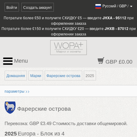
Pусский
/
GBP
/
Войти
Создать аккаунт
Потратьте более £50 и получите СКИДКУ £5 — введите
JHXA - 95112
при
оформлении заказа
Потратьте более £150 и получите СКИДКУ £20 — введите
JHXB - 87012
при
оформлении заказа
Menu
GBP £0.00
Домашняя
Марки
Фарерские острова
2025
параметры >>
Фарерские острова
Перевозка: GBP £3.49 Стоимость доставки общемировой.
2025
Europa - Блок из 4