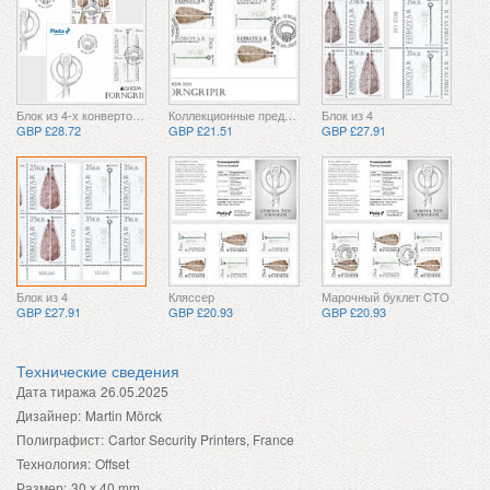
Блок из 4-х конвертов первого дня
Коллекционные предметы
Блок из 4
GBP £28.72
GBP £21.51
GBP £27.91
Блок из 4
Кляссер
Марочный буклет CTO
GBP £27.91
GBP £20.93
GBP £20.93
Технические сведения
Дата тиража
26.05.2025
Дизайнер:
Martin Mörck
Полиграфист:
Cartor Security Printers, France
Технология:
Offset
Размер:
30 x 40 mm