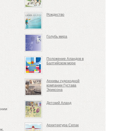
Рождество
Голубь мира
Положение Аландов в
Балтийском море
Архивы судоходной
компании Густава
Эриксона
Детский Аланд
ании
Архитектура Сепак
к.