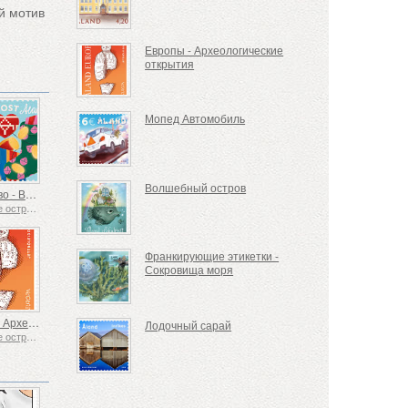
й мотив
Европы - Археологические
открытия
Мопед Автомобиль
Волшебный остров
Рождество - Вязание
Аландские острова
Франкирующие этикетки -
Сокровища моря
Европы - Археологические открытия
Лодочный сарай
Аландские острова