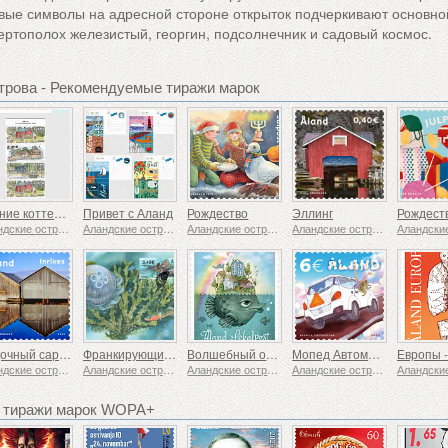
ые символы на адресной стороне открыток подчеркивают основно
чертополох железистый, георгин, подсолнечник и садовый космос.
трова - Рекомендуемые тиражи марок
Летние коттеджи
Привет с Аланд
Рождество
Эллинг
Аландские острова
Аландские острова
Аландские острова
Аландские острова
Лодочный сарай
Франкирующие этикетки - Сокровища моря
Волшебный остров
Мопед Автомобиль
Аландские острова
Аландские острова
Аландские острова
Аландские острова
 тиражи марок WOPA+