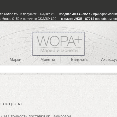
те более £50 и получите СКИДКУ £5 — введите
JHXA - 95112
при оформлени
е более £150 и получите СКИДКУ £20 — введите
JHXB - 87012
при оформлен
Марки
Монеты
Банкноты
Аксессу
е острова
6.09 Стоимость доставки общемировой.