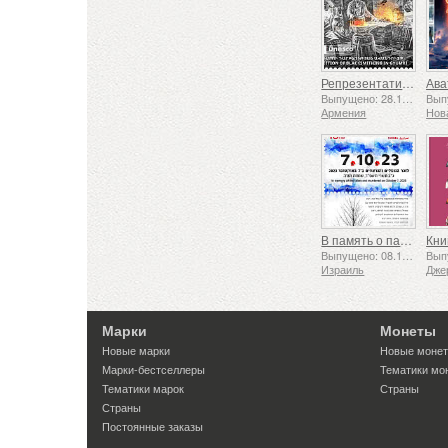
Репрезентативный список нематериального культурного наследия человечества ЮНЕСКО — Традиция кузнечного дела в Гюмри
Выпущено: 28.11.2025
Армения
Нов
В память о павших и убиенных 7 октября 2023 года
Кни
Выпущено: 08.10.2025
Израиль
Дже
Марки
Монеты
Новые марки
Новые моне
Марки-бестселлеры
Тематики мо
Тематики марок
Страны
Страны
Постоянные заказы