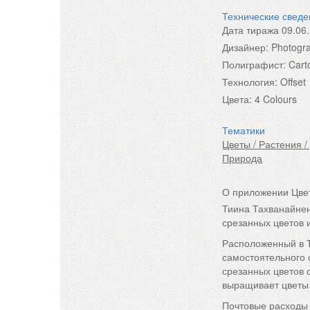
Технические свед
Дата тиража
09.06
Дизайнер:
Photogra
Полиграфист:
Cart
Технология:
Offset
Цвета:
4 Colours
Тематики
Цветы / Растения /
Природа
О приложении Цве
Тиина Тахванайнен
срезанных цветов и
Расположенный в Т
самостоятельного 
срезанных цветов 
выращивает цветы 
Почтовые расходы 