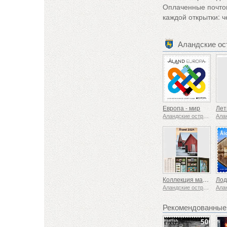
Оплаченные почтов
каждой открытки: 
Аландские ос
Европа - мир
Аландские острова
Коллекция марок на год
Аландские острова
Рекомендованные