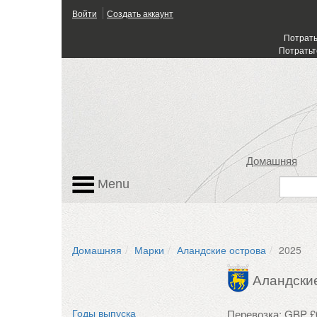
Войти
Создать аккаунт
Потрать
Потратьт
Домашняя
Menu
Домашняя
Марки
Аландские острова
2025
Аландски
Перевозка: GBP £
Годы выпуска