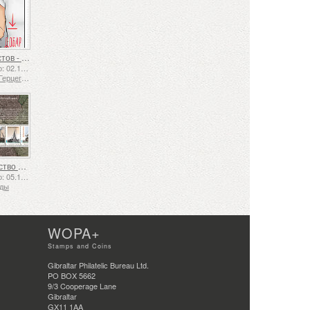
Язык жестов - Хорошо
Выпущено: 02.12.2025
Босния и Герцеговина - Республика Сербская
Судоходство в XVII и XVIII веках – Торфяные перевозки
Выпущено: 05.12.2025
нды
WOPA+
Stamps and Coins
Gibraltar Philatelic Bureau Ltd.
PO BOX 5662
9/3 Cooperage Lane
Gibraltar
GX11 1AA