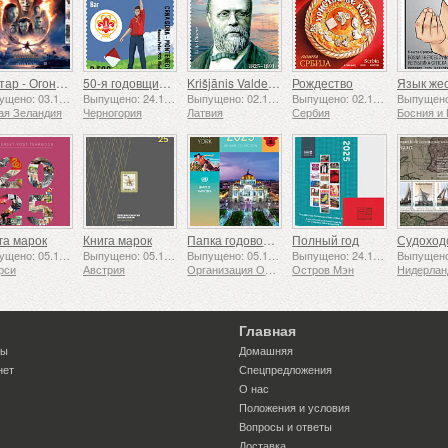
Аватар - Огонь и пепел
50-я годовщина основания Ассоциации скаутов «24 ноября»
Krišjānis Valdemārs
Рождество
Выпущено: 03.12.2025
Выпущено: 24.11.2025
Выпущено: 02.12.2025
Выпущено: 02.12.2025
ая Зеландия
Черногория
Латвия
Сербия
га марок
Книга марок
Папка годовой коллекции (Нью-Йорк)
Полный год
Выпущено: 05.12.2025
Выпущено: 05.12.2025
Выпущено: 05.12.2025
Выпущено: 24.11.2025
рси
Австрия
Организация Объединенных Наций
Остров Мэн
Нидерла
Главная
ты
Домашняя
нет
Спецпредложения
О нас
Положения и условия
Вопросы и ответы
Доставка