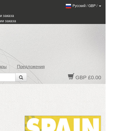
Pусский
/
GBP
/
и заказа
ии заказа
ары
Предложения
GBP £0.00