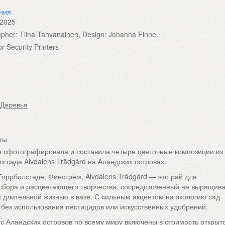
ения
.2025
pher: Tiina Tahvanainen, Design: Johanna Finne
or Security Printers
 Деревья
ты
 сфотографировала и составила четыре цветочные композиции из
з сада Älvdalens Trädgård на Аландских островах.
оррболстаде, Финстрём, Älvdalens Trädgård — это рай для
сбора и расцветающего творчества, сосредоточенный на выращив
с длительной жизнью в вазе. С сильным акцентом на экологию сад
без использования пестицидов или искусственных удобрений.
с Аландских островов по всему миру включены в стоимость открыто