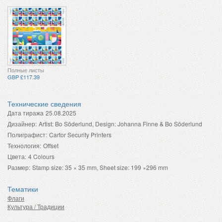
Полные листы
GBP £117.39
Технические сведения
Дата тиража
25.08.2025
Дизайнер:
Artist: Bo Söderlund, Design: Johanna Finne & Bo Söderlund
Полиграфист:
Cartor Security Printers
Технология:
Offset
Цвета:
4 Colours
Размер:
Stamp size: 35 × 35 mm, Sheet size: 199 ×296 mm
Тематики
Флаги
Культура / Традиции