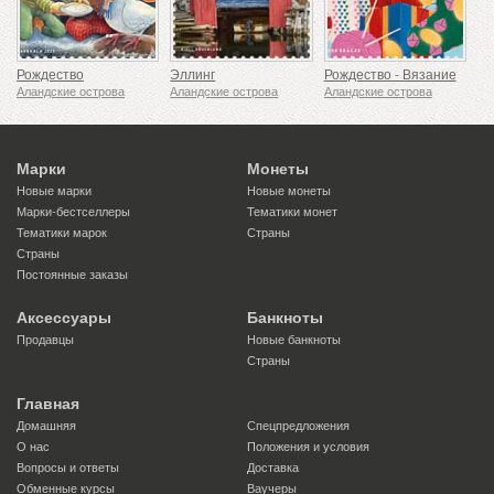
Рождество
Эллинг
Рождество - Вязание
Аландские острова
Аландские острова
Аландские острова
Марки
Монеты
Новые марки
Новые монеты
Марки-бестселлеры
Тематики монет
Тематики марок
Страны
Страны
Постоянные заказы
Аксессуары
Банкноты
Продавцы
Новые банкноты
Страны
Главная
Домашняя
Спецпредложения
О нас
Положения и условия
Вопросы и ответы
Доставка
Обменные курсы
Ваучеры