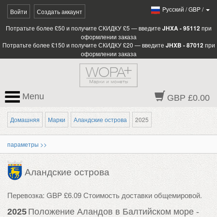
Pусский
/
GBP
/
Войти
Создать аккаунт
Потратьте более £50 и получите СКИДКУ £5 — введите
JHXA - 95112
при
оформлении заказа
Потратьте более £150 и получите СКИДКУ £20 — введите
JHXB - 87012
при
оформлении заказа
Menu
GBP £0.00
Домашняя
Марки
Аландские острова
2025
параметры >>
Аландские острова
Перевозка: GBP £6.09 Стоимость доставки общемировой.
2025
Положение Аландов в Балтийском море -