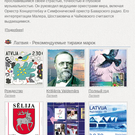
прославившимся своей страстью, точностью и глубокой
музыкальностью. Он руководил ведущими оркестрами мира, включая
Оркестр Концертгебау и Симфонический оркестр Баварского радио. Его
интерпретации Малера, Шостаковича и Чайковского считаются
выдающимися.
[Подробнее]
Латвия - Рекомендуемые тиражи марок
Рождество
Krišjānis Valdemārs
Полный год
Латвия
Латвия
Латвия