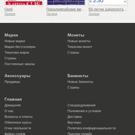
Герб
Паралимпийские медалисты
50-летие аэропорта Рига
Латвия
Латвия
Латвия
Марки
Монеты
Новые марки
Новые монеты
Марки-бестселлеры
Тематики монет
Тематики марок
Страны
Страны
Постоянные заказы
Аксессуары
Банкноты
Продавцы
Новые банкноты
Страны
Главная
Домашняя
Спецпредложения
О нас
Положения и условия
Вопросы и ответы
Доставка
Обменные курсы
Ваучеры
Очки лояльности
Политика конфиденциальности
Файлы сookie
Покупки онлайн