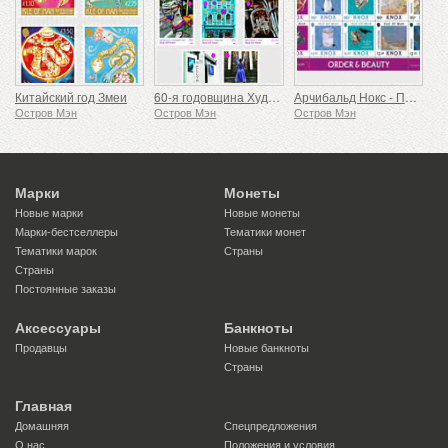
Китайский год Змеи
60-я годовщина Художественного совета острова Мэн
Арчибальд Нокс - Порядок и Красота
Остров Мэн
Остров Мэн
Остров Мэн
Марки
Монеты
Новые марки
Новые монеты
Марки-бестселлеры
Тематики монет
Тематики марок
Страны
Страны
Постоянные заказы
Аксессуары
Банкноты
Продавцы
Новые банкноты
Страны
Главная
Домашняя
Спецпредложения
О нас
Положения и условия