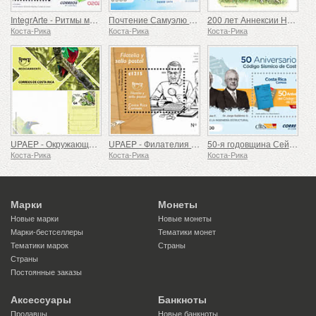
IntegrArte - Ритмы моря и земли
Почтение Самуэлю Бермудесу Хименесу - основателю Ciudadelas de Libertad
200 лет Аннексии Никоя
Коста-Рика
Коста-Рика
Коста-Рика
UPAEP - Окружающая среда
UPAEP - Филателия и Почтовая Марка
50-я годовщина Сейсмического Кодекса Коста-Рики
Коста-Рика
Коста-Рика
Коста-Рика
Марки
Монеты
Новые марки
Новые монеты
Марки-бестселлеры
Тематики монет
Тематики марок
Страны
Страны
Постоянные заказы
Аксессуары
Банкноты
Продавцы
Новые банкноты