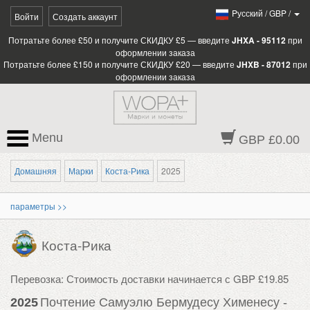
Pусский
/
GBP
/
Войти
Создать аккаунт
Потратьте более £50 и получите СКИДКУ £5 — введите
JHXA - 95112
при
оформлении заказа
Потратьте более £150 и получите СКИДКУ £20 — введите
JHXB - 87012
при
оформлении заказа
Menu
GBP £0.00
Домашняя
Марки
Коста-Рика
2025
параметры >>
Коста-Рика
Перевозка: Стоимость доставки начинается с GBP £19.85
2025
Почтение Самуэлю Бермудесу Хименесу -