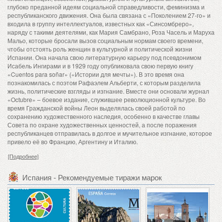
глубоко преданной идеям социальной справедливости, феминизма и
республиканского движения. Она была связана с «Поколением 27-го» и
входила в группу интеллектуалов, известных как «Синсомбреро»,
наряду с такими деятелями, как Мария Самбрано, Роза Часель и Маруха
Мальо, которые бросали вызов социальным нормам своего времени,
чтобы отстоять роль женщин в культурной и политической жизни
Испании. Она начала свою литературную карьеру под псевдонимом
Исабель Ингирами и в 1929 году опубликовала свою первую книгу
«Cuentos para soñar» («Истории для мечты»). В это время она
познакомилась с поэтом Рафаэлем Альберти, с которым разделила
жизнь, политические взгляды и изгнание. Вместе они основали журнал
«Octubre» – боевое издание, служившее революционной культуре. Во
время Гражданской войны Леон выделялась своей работой по
сохранению художественного наследия, особенно в качестве главы
Совета по охране художественных ценностей, а после поражения
республиканцев отправилась в долгое и мучительное изгнание, которое
привело её во Францию, Аргентину и Италию.
[Подробнее]
Испания - Рекомендуемые тиражи марок