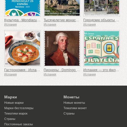
Культура - Mondiacult 25 Испания, Барселона
Тысячелетие монастыря Монсеррат, Барселона
Городские объекты всемирного наследия – Алькала-де-Энарес
Испания
Испания
Испания
Гастрономия - Испания в 19 блюдах, Мелилья, Морской черт по-русадирски
Пионеры - Domingo de Bonechea
Испания — это филателия
Испания
Испания
Испания
Марки
Монеты
Новые марки
Новые монеты
Марки-бестселлеры
Тематики монет
Тематики марок
Страны
Страны
Постоянные заказы