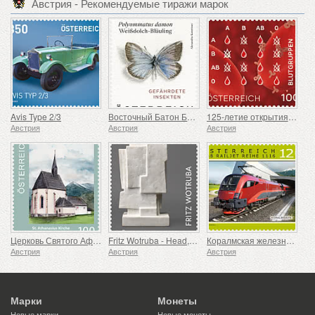
Австрия - Рекомендуемые тиражи марок
Avis Type 2/3
Восточный Батон Блю - Полиомматус Дэймон
125-летие открытия групп крови
Австрия
Австрия
Австрия
Церковь Святого Афанасия, Берг-им-Драуталь
Fritz Wotruba - Head, 1962-1965
Коралмская железная дорога
Австрия
Австрия
Австрия
Марки
Монеты
Новые марки
Новые монеты