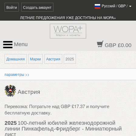
Pусский
/
GBP
/
Войти
Создать аккаунт
ЛЕТНИЕ ПРЕДЛОЖЕНИЯ УЖЕ ДОСТУПНЫ НА WOPA+
Menu
GBP £0.00
Домашняя
Марки
Австрия
2025
параметры >>
Австрия
Перевозка: Потратьте над GBP £17.37 и получите
бесплатную доставку.
2025
100-летний юбилей железнодорожной
линии Пинкафельд-Фридберг - Миниатюрный
лист