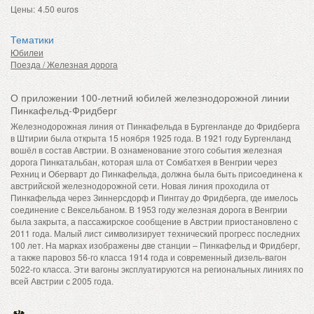
Цены:
4.50 euros
Тематики
Юбилеи
Поезда / Железная дорога
О приложении 100-летний юбилей железнодорожной линии
Пинкафельд-Фридберг
Железнодорожная линия от Пинкафельда в Бургенланде до Фридберга
в Штирии была открыта 15 ноября 1925 года. В 1921 году Бургенланд
вошёл в состав Австрии. В ознаменование этого события железная
дорога Пинкатальбан, которая шла от Сомбатхея в Венгрии через
Рехниц и Оберварт до Пинкафельда, должна была быть присоединена к
австрийской железнодорожной сети. Новая линия проходила от
Пинкафельда через Зиннерсдорф и Пинггау до Фридберга, где имелось
соединение с Вексельбаном. В 1953 году железная дорога в Венгрии
была закрыта, а пассажирское сообщение в Австрии приостановлено с
2011 года. Малый лист символизирует технический прогресс последних
100 лет. На марках изображены две станции – Пинкафельд и Фридберг,
а также паровоз 56-го класса 1914 года и современный дизель-вагон
5022-го класса. Эти вагоны эксплуатируются на региональных линиях по
всей Австрии с 2005 года.