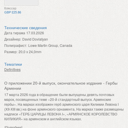
Кляссер
GBP £25.86
Технические сведения
Дата тиража
17.03.2026
Дизайнер:
David Dovlatyan
Полиграфист:
Lowe Martin Group, Canada
Размер:
20,0 x 24,0mm
Тематики
Definitives
О приложении 20-й выпуск, окончательное издание - Гербы
Армении
17 марта 2026 года в обращение были выпущены девять почтовых
марок, посвященных теме «20-й стандартный выпуск. Армянские
гербы». На марках изображен герб армянского царя Киликии Левона I
(XII-XIII вв.) на фоне армянского орнамента. На марках также размещены
надписи «ГЕРБ ЦАРИЦЫ ЛЕВОНА I», «АРМЯНСКОЕ КОРОЛЕВСТВО
КИЛИКИЯ» на армянском и английском языках.
[Подробнее]