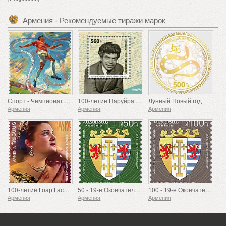
Армения - Рекомендуемые тиражи марок
Спорт - Чемпионат Европы по футболу, Евро
100-летие Паруйра Севака
Лунный Новый год
Армения
Армения
Армения
100-летие Гоар Гаспарян
50 - 19-е Окончательное Издание, Армянские Гербы
100 - 19-е Окончательное Издание, Армянские Гербы
Армения
Армения
Армения