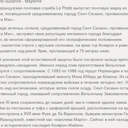
te-Suzanne - Mayenne
французская почтовая служба La Poste выпустит почтовую марку из
ии, посвященной средневековому городу Сент-Сюзанн, прозванном
а Мэн».
еди зеленых холмов, средневековый город Сент-Сюзанн, прозван
а Мэн», заслужил свою репутацию мятежного города благодаря
и, во многом сформированной его географическим положением.
скалистом отроге с крутыми склонами, на краю гор Коэврон и рав
вышается над рекой Эрве, протекающей в 70 метрах ниже.
я усиления этой естественной защиты было построено кольцо креп
амедлить нападение. Именно перед этим препятствием Вильгельм
нулся с сопротивлением. С 1083 по 1086 год герцог Нормандии и к
нт-Сюзанн, принадлежавший виконту Мэна Юберу де Бомону. Из с
стно сопротивлялся нормандским войскам в течение четырех лет. 
ло над англичанами, которые затем сняли осаду. Сент-Сюзанн оста
ственный город, оказавший сопротивление Вильгельму Завоевател
я XI века сохранилась до наших дней, как и главное здание замк
йка из песчаника и туфа с шиферной крышей, расположенная на к
построена в XVII веке Фуке де Ла Варенном, бывшим министром Г
 Французской, известной как «королева Марго». Сейчас в ней наход
 и исторического наследия Коэврон-Майенн.