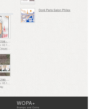
Doré Paris Salon Philex
Язык жестов - Хорошо
Выпущено: 02.12.2025
Босния и Герцеговина - Республика Сербская
Судоходство в XVII и XVIII веках – Торфяные перевозки
Выпущено: 05.12.2025
нды
WOPA+
Stamps and Coins