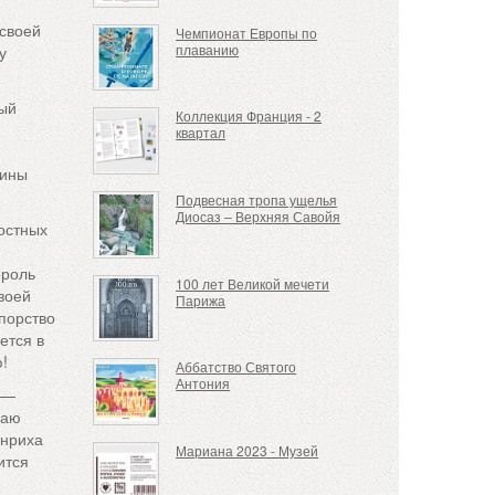
 своей
Чемпионат Европы по
плаванию
у
ный
Коллекция Франция - 2
квартал
нины
Подвесная тропа ущелья
Диосаз – Верхняя Савойя
остных
ороль
100 лет Великой мечети
воей
Парижа
Упорство
ется в
ю!
Аббатство Святого
Антония
а —
раю
енриха
Мариана 2023 - Музей
ится