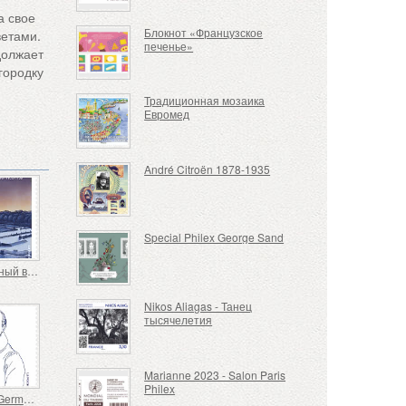
а свое
Блокнот «Французское
ветами.
печенье»
должает
городку
Традиционная мозаика
Евромед
André Citroën 1878-1935
Special Philex George Sand
Совместный выпуск Франции и Японии
Nikos Aliagas - Танец
тысячелетия
Marianne 2023 - Salon Paris
Philex
Bernard Germain De Lacepède 1756-1825