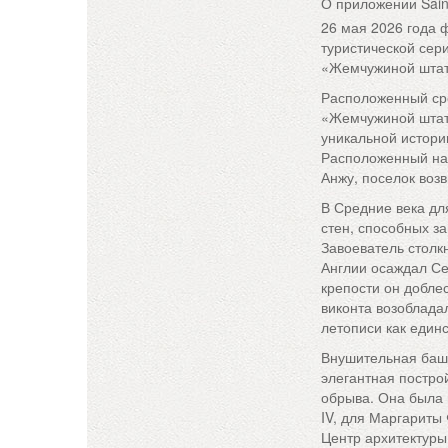
О приложении Sain
26 мая 2026 года 
туристической сер
«Жемчужиной штат
Расположенный ср
«Жемчужиной штат
уникальной истори
Расположенный на 
Анжу, поселок воз
В Средние века дл
стен, способных з
Завоеватель столк
Англии осаждал Се
крепости он добле
виконта возоблада
летописи как един
Внушительная башн
элегантная постро
обрыва. Она была 
IV, для Маргариты
Центр архитектуры