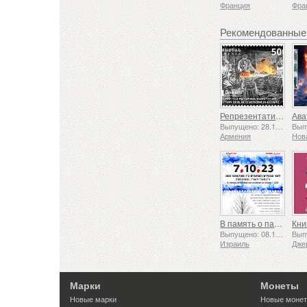
Франция
Фра
Рекомендованные
Репрезентативный список нематериального культурного наследия человечества ЮНЕСКО — Традиция кузнечного дела в Гюмри
Выпущено: 28.11.2025
Армения
Нов
В память о павших и убиенных 7 октября 2023 года
Кни
Выпущено: 08.10.2025
Израиль
Дже
Марки
Монеты
Новые марки
Новые моне