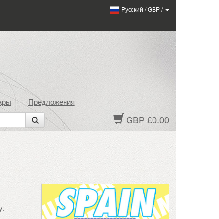
Pусский
/
GBP
/
ары
Предложения
GBP £0.00
у.