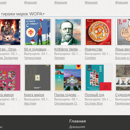
нция
Франция
Франция
Франция
Франция
 тиражи марок WOPA+
Аватар - Огонь и пепел
50-я годовщина основания Ассоциации скаутов «24 ноября»
Krišjānis Valdemārs
Рождество
Выпущено: 03.12.2025
Выпущено: 24.11.2025
Выпущено: 02.12.2025
Выпущено: 02.12.2025
ая Зеландия
Черногория
Латвия
Сербия
га марок
Книга марок
Папка годовой коллекции (Нью-Йорк)
Полный год
Выпущено: 05.12.2025
Выпущено: 05.12.2025
Выпущено: 05.12.2025
Выпущено: 24.11.2025
рси
Австрия
Организация Объединенных Наций
Остров Мэн
Нидерла
Главная
ты
Домашняя