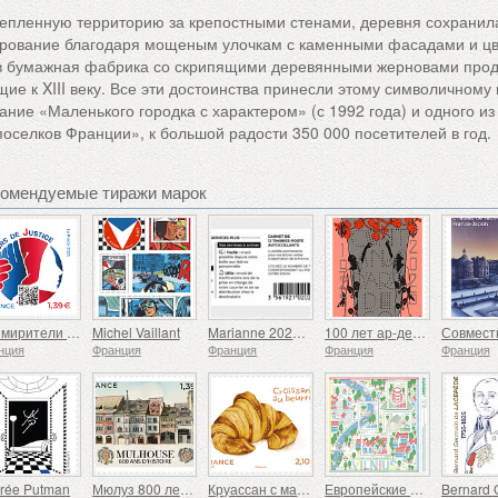
епленную территорию за крепостными стенами, деревня сохранил
арование благодаря мощеным улочкам с каменными фасадами и ц
рв бумажная фабрика со скрипящими деревянными жерновами про
ие к XIII веку. Все эти достоинства принесли этому символичному 
ание «Маленького городка с характером» (с 1992 года) и одного из
оселков Франции», к большой радости 350 000 посетителей в год.
комендуемые тиражи марок
Примирители правосудия
Michel Vaillant
Marianne 2023 - Riches Heures
100 лет ар-деко 1925-2025
нция
Франция
Франция
Франция
Франция
rée Putman
Мюлуз 800 лет истории
Круассан с маслом
Европейские столицы - Вильнюс