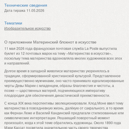
Технические сведения
Дата тиража
11.05.2026
Тематики
Изобразительное искусство
О приложении Материнский блокнот в искусстве
11 мая 2026 года французская почтовая служба La Poste выпустила
буклет из 12 почтовых марок на тему «Материнство в искусстве»,
поскольку тема материнства вдохновляла многих художников всех эпох
и направлений.
Долгое время в западной живописи материнство укоренялось в
традиции, сформированной христианской культурой. Представленное
преимущественно мужчинами, оно часто принимало идеализированные
черты Девы Марии с младенцем, образы благочестия и чистоты, а
позже — царственных матерей, подчиняющихся императиву
плодородия для обеспечения династической преемственности.
С конца XIX века перспективы эволюционировали. Клод Моне ввел тему
материнства в повседневную жизнь, далёкую от сакрального, в то время
как Фернан Леже и Василий Кандинский предлагали стилизованные или
символические интерпретации. Решающий поворотный момент
произошёл, когда к этой теме обратились художницы. Около 1890 года
Мэри Кассат посвятила значительную часть своего творчества