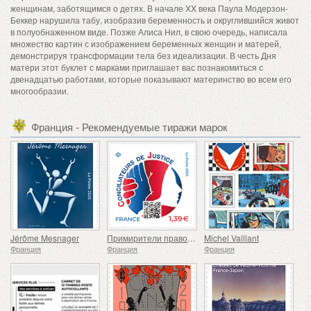
женщинам, заботящимся о детях. В начале XX века Паула Модерзон-
Беккер нарушила табу, изобразив беременность и округлившийся живот
в полуобнаженном виде. Позже Алиса Нил, в свою очередь, написала
множество картин с изображением беременных женщин и матерей,
демонстрируя трансформации тела без идеализации. В честь Дня
матери этот буклет с марками приглашает вас познакомиться с
двенадцатью работами, которые показывают материнство во всем его
многообразии.
Франция - Рекомендуемые тиражи марок
Jérôme Mesnager
Примирители правосудия
Michel Vaillant
Франция
Франция
Франция