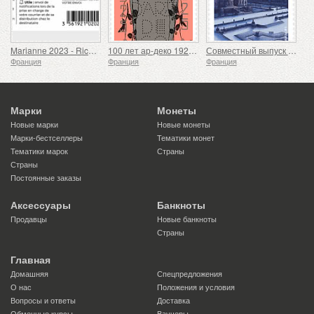
Marianne 2023 - Riches Heures
100 лет ар-деко 1925-2025
Совместный выпуск Франции и Японии
Франция
Франция
Франция
Марки
Монеты
Новые марки
Новые монеты
Марки-бестселлеры
Тематики монет
Тематики марок
Страны
Страны
Постоянные заказы
Аксессуары
Банкноты
Продавцы
Новые банкноты
Страны
Главная
Домашняя
Спецпредложения
О нас
Положения и условия
Вопросы и ответы
Доставка
Обменные курсы
Ваучеры