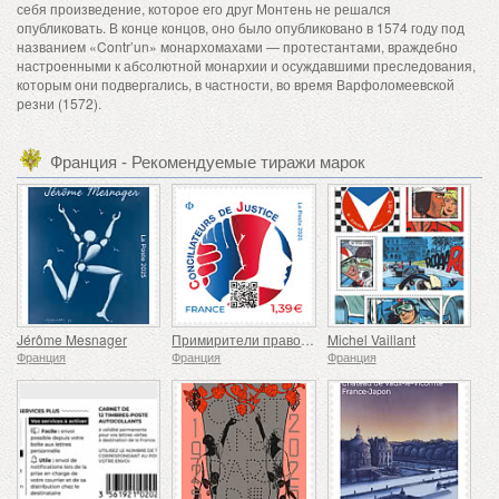
себя произведение, которое его друг Монтень не решался
опубликовать. В конце концов, оно было опубликовано в 1574 году под
названием «Contr’un» монархомахами — протестантами, враждебно
настроенными к абсолютной монархии и осуждавшими преследования,
которым они подвергались, в частности, во время Варфоломеевской
резни (1572).
Франция - Рекомендуемые тиражи марок
Jérôme Mesnager
Примирители правосудия
Michel Vaillant
Франция
Франция
Франция