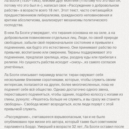
Ла Боэти (1530–1563), близкий друг Монтеня («Потому что это был он,
потому что это был я»), написал свое «Рассуждение о добровольном
рабстве» в возрасте всего 18 лет. Этот текст, часто считающийся
предшественником либерализма, гражданского неповиновения и
критики абсолютизма, анализирует механизмы политического
господства.
В нем Ла Боэти утверждает, что тирания основана не на силе, а на
добровольном повиновении отдельных лиц. Люди, по своей природе
свободные, забыли своё первоначальное состояние и привыкли к
подчинению, как будто это естественно. Они принимают рабство по
привычке, воспитанию или смирению. Тираны поддерживают это
подчинение, предлагая зрелища, игры, раздачу еды или прибегая к
религии. Но сущность рабства исходит «снизу», из самого согласия
угнетённых.
Ла Боэти описывает пирамиду власти: тиран окружает себя
несколькими близкими соратниками, которые, чтобы служить своим
интересам, полагаются на других, более многочисленных, пока не
подчинят себе всё общество. Однако достаточно одного звена,
переставшего подчиняться, чтобы здание, подобно колоссу с ногами из
глины, рухнуло: «Решитесь больше не служить, и вы сразу же станете
свободны». Свобода может возродиться, если люди порвут с этой
привычкой служить.
«Рассуждение», считавшееся взрывоопасным, так и не было
опубликовано при жизни его автора, который также был советником
парламента Бордо. Умерший в возрасте 32 лет, Ла Боэти оставил после