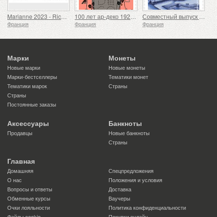
Marianne 2023 - Riches Heures
100 лет ар-деко 1925-2025
Совместный выпуск Франции и Японии
Франция
Франция
Франция
Марки
Монеты
Новые марки
Новые монеты
Марки-бестселлеры
Тематики монет
Тематики марок
Страны
Страны
Постоянные заказы
Аксессуары
Банкноты
Продавцы
Новые банкноты
Страны
Главная
Домашняя
Спецпредложения
О нас
Положения и условия
Вопросы и ответы
Доставка
Обменные курсы
Ваучеры
Очки лояльности
Политика конфиденциальности
Файлы сookie
Покупки онлайн