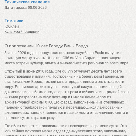
Технические сведения
Дата тиража
08.06.2026
Тематики
Юбилеи
Культура / Традиции
О приложении 10 лет Городу Вин - Бордо
8 июня 2026 года французская почтовая служба La Poste выпустит
почтовую марку в честь 10-летия Cité du Vin в Бордо — настоящего
места встречи культур, опыта и винодельческих регионов со всего мира.
Открытый в июне 2016 года, Cité du Vin отмечает десять лет своего
существования и влияния. Построенный на берегу реки Гаронны, он
стал символом Бордо, тесной связи города с вином и его открытости
миру. Его смелая архитектура — изогнутый силуэт, напоминающий
движение вина в бокале, водовороты реки и гибкость виноградной лозы
— была разработана Анук Лежандр и Николя Демазьером из
архитектурной фирмы XTU. Его фасад, выполненный из стеклянных
панелей с трафаретной печатью и переливающихся лакированных
алюминиевых панелей, меняется в зависимости от солнечного света и
времени суток, отражая реку.
Его облик меняется в зависимости от освещения и времени суток. Эта
юбилейная почтовая марка отдает дань уважения этому уникальному
культурному учреждению, полностью посвященному изучению винных