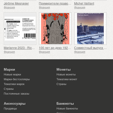
Jérôme Mesnager
Примирители правосудия
Michel Vaillant
Франция
Франция
Франция
Marianne 2023 - Riches Heures
100 лет ар-деко 1925-2025
Совместный выпуск Франции и Японии
Франция
Франция
Франция
Марки
Монеты
Новые марки
Новые монеты
Марки-бестселлеры
Тематики монет
Тематики марок
Страны
Страны
Постоянные заказы
Аксессуары
Банкноты
Продавцы
Новые банкноты