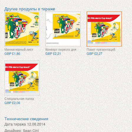
Другие продукты в тираже
Миниатюрный лист
Конверт первого дня
Пакет презентаций
GBP £1.86
GBP £2.21
GBP £2.27
Специальная папка
GBP £2.06
Технические сведения
Дата тиража
12.06.2014
Дизайнер:
Sean Cini