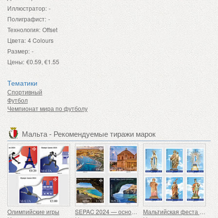
Иллюстратор:
-
Полиграфист:
-
Технология:
Offset
Цвета:
4 Colours
Размер:
-
Цены:
€0.59, €1.55
Тематики
Спортивный
Футбол
Чемпионат мира по футболу
Мальта - Рекомендуемые тиражи марок
Олимпийские игры
SEPAC 2024 — основные туристические достопримечательности
Мальтийская феста - серия VIII