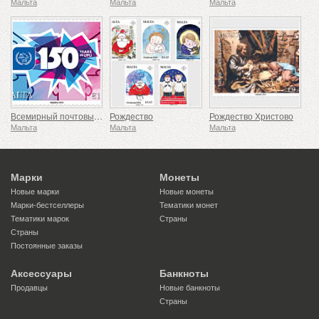
Мальта
Мальта
Мальта
Всемирный почтовый союз - 150-летие
Рождество
Рождество Христово
Мальта
Мальта
Мальта
Марки
Монеты
Новые марки
Новые монеты
Марки-бестселлеры
Тематики монет
Тематики марок
Страны
Страны
Постоянные заказы
Аксессуары
Банкноты
Продавцы
Новые банкноты
Страны