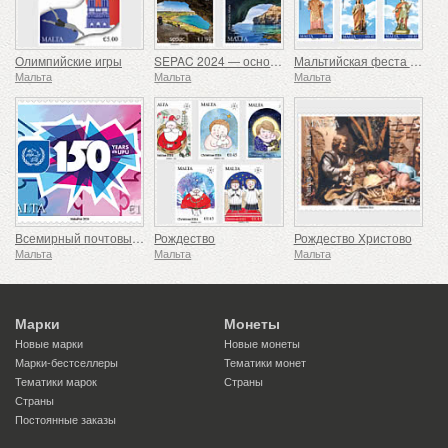
Олимпийские игры
SEPAC 2024 — основные туристические достопримечательности
Мальтийская феста - серия VIII
Мальта
Мальта
Мальта
Всемирный почтовый союз - 150-летие
Рождество
Рождество Христово
Мальта
Мальта
Мальта
Марки
Монеты
Новые марки
Новые монеты
Марки-бестселлеры
Тематики монет
Тематики марок
Страны
Страны
Постоянные заказы