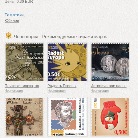
Цены:
0.30 EUR
Тематики
Юбилеи
Черногория - Рекомендуемые тиражи марок
Почтовая марка, почтовые штемпели, проставленные день назад
Радость Европы
Историческое наследие Брсково
Черногория
Черногория
Черногория