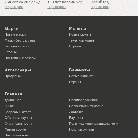
250 лет со дня рождения Алексия Лазовича
150 лет первым черногорским почтовым маркам
Новый год
Черногория
Черногория
Черногория
Марки
Монеты
Новые марки
Новые монеты
Марки-бестселлеры
Тематики монет
Тематики марок
Страны
Страны
Постоянные заказы
Аксессуары
Банкноты
Продавцы
Новые банкноты
Страны
Главная
Домашняя
Спецпредложения
О нас
Положения и условия
Вопросы и ответы
Доставка
Обменные курсы
Ваучеры
Очки лояльности
Политика конфиденциальности
Файлы сookie
Покупки онлайн
Наши контакты