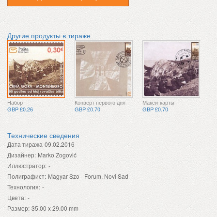
Другие продукты в тираже
Набор
Конверт первого дня
Макси-карты
GBP £0.26
GBP £0.70
GBP £0.70
Технические сведения
Дата тиража
09.02.2016
Дизайнер:
Marko Zogović
Иллюстратор:
-
Полиграфист:
Magyar Szo - Forum, Novi Sad
Технология:
-
Цвета:
-
Размер:
35.00 x 29.00 mm