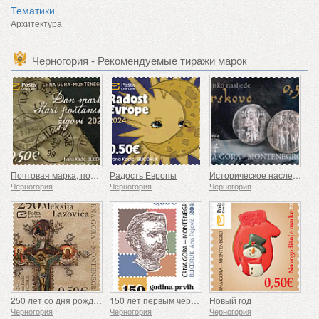
Тематики
Архитектура
Черногория - Рекомендуемые тиражи марок
Почтовая марка, почтовые штемпели, проставленные день назад
Радость Европы
Историческое наследие Брсково
Черногория
Черногория
Черногория
250 лет со дня рождения Алексия Лазовича
150 лет первым черногорским почтовым маркам
Новый год
Черногория
Черногория
Черногория