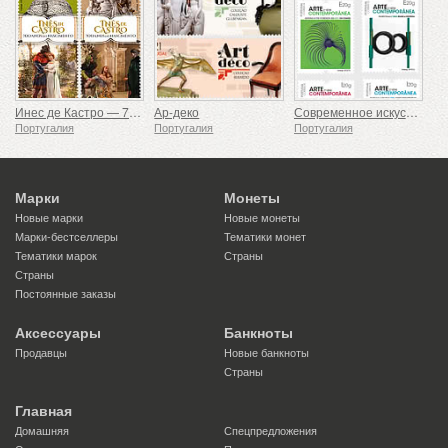
Инес де Кастро — 700-летие со дня рождения
Ар-деко
Современное искусство Португалии - 2-я серия
Португалия
Португалия
Португалия
Марки
Монеты
Новые марки
Новые монеты
Марки-бестселлеры
Тематики монет
Тематики марок
Страны
Страны
Постоянные заказы
Аксессуары
Банкноты
Продавцы
Новые банкноты
Страны
Главная
Домашняя
Спецпредложения