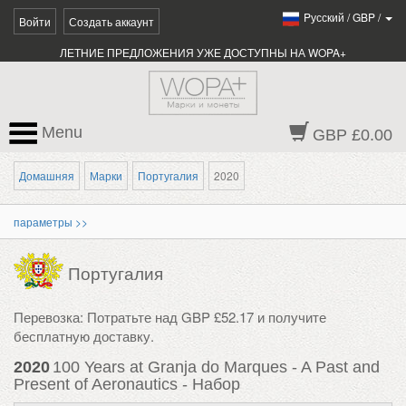
Pусский
/
GBP
/
Войти
Создать аккаунт
ЛЕТНИЕ ПРЕДЛОЖЕНИЯ УЖЕ ДОСТУПНЫ НА WOPA+
Menu
GBP £0.00
Домашняя
Марки
Португалия
2020
параметры >>
Португалия
Перевозка: Потратьте над GBP £52.17 и получите
бесплатную доставку.
2020
100 Years at Granja do Marques - A Past and
Present of Aeronautics - Набор