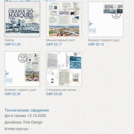
Набор
Миниатюрный лист
Конверт первого дня
GBP £1.33
GBP £2.17
GBP £2.13
Конверт первого дня
Специальная папка CTO
GBP £3.33
GBP £5.05
Технические сведения
Дата тиража
12.10.2020
Дизайнер:
Folk Design
Иллюстратор:
-