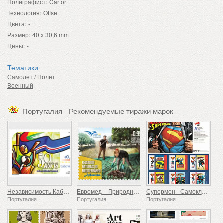
Полиграфист:
Cartor
Технология:
Offset
Цвета:
-
Размер:
40 x 30,6 mm
Цены:
-
Тематики
Самолет / Полет
Военный
Португалия - Рекомендуемые тиражи марок
Независимость Кабо-Верде — 50 лет
Евромед – Природные ресурсы Средиземноморья
Супермен - Самоклеящиеся штампы
Португалия
Португалия
Португалия