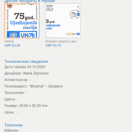
Другие продукты в тираже
Набор
Конверт первого дня
GBP £0.26
GBP £0.70
Технические сведения
Дата тиража
24.10.2020
Дизайнер:
Adela Zejnilović
Иллюстратор:
-
Полиграфист:
“Blicdruk” – Sarajevo
Технология:
-
Цвета:
-
Размер:
29.00 x 35.00 mm
Цены:
-
Тематики
Юбилеи