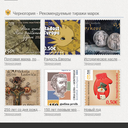
Черногория - Рекомендуемые тиражи марок
Почтовая марка, почтовые штемпели, проставленные день назад
Радость Европы
Историческое наследие Брсково
Черногория
Черногория
Черногория
250 лет со дня рождения Алексия Лазовича
150 лет первым черногорским почтовым маркам
Новый год
Черногория
Черногория
Черногория