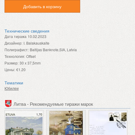
Добавить в корзину
Технические сведения
Дата тиража
10.02.2023
Дизайнер:
I. Balakauskaite
Полиграфист:
Baltijas Banknote,SIA, Latvia
Технология:
Offset
Размер:
30 x 37,5mm
Цены:
€1.20
Тематики
Юбилеи
Литва - Рекомендуемые тиражи марок