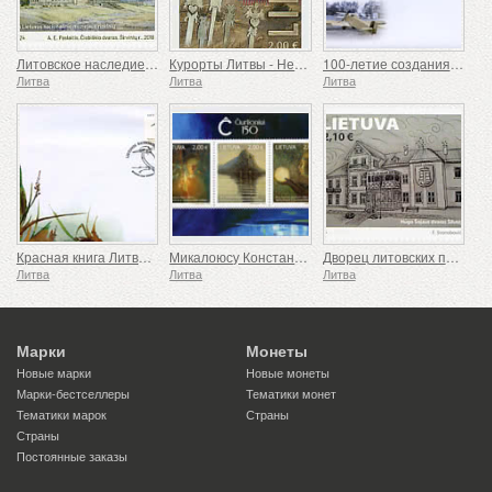
Литовское наследие, поместья
Курорты Литвы - Неринга
100-летие создания самолета ANBO
Литва
Литва
Литва
Красная книга Литвы - Птицы
Микалоюсу Константинасу Чюрленису - 150
Дворец литовских поместий
Литва
Литва
Литва
Марки
Монеты
Новые марки
Новые монеты
Марки-бестселлеры
Тематики монет
Тематики марок
Страны
Страны
Постоянные заказы