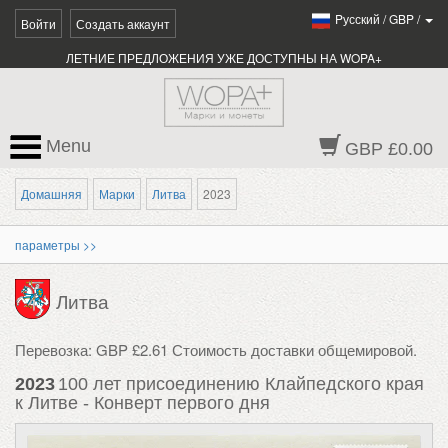
Pусский
/
GBP
/
Войти
Создать аккаунт
ЛЕТНИЕ ПРЕДЛОЖЕНИЯ УЖЕ ДОСТУПНЫ НА WOPA+
Menu
GBP £0.00
Домашняя
Марки
Литва
2023
параметры >>
Литва
Перевозка: GBP £2.61 Стоимость доставки общемировой.
2023
100 лет присоединению Клайпедского края
к Литве - Конверт первого дня