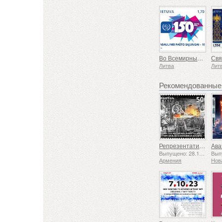
Во Всемирный почтовый союз - 150
Литва
Лит
Рекомендованные
Репрезентативный список нематериального культурного наследия человечества ЮНЕСКО — Традиция кузнечного дела в Гюмри
Выпущено: 28.11.2025
Армения
Нов