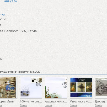
GBP £3.30
ения
.2023
a
ijas Banknote, SIA, Latvia
m
ые
мендуемые тиражи марок
Курорты Литвы - Неринга
100-летие создания самолета ANBO
Красная книга Литвы - Птицы
Микалоюсу Константинасу Чюрленису - 150
ва
Литва
Литва
Литва
Литва