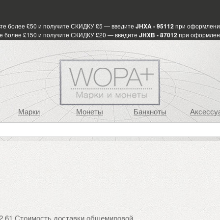
те более £50 и получите СКИДКУ £5 — введите
JHXA - 95112
при оформлени
е более £150 и получите СКИДКУ £20 — введите
JHXB - 87012
при оформлен
Марки
Монеты
Банкноты
Аксессу
2.61 Стоимость доставки общемировой.