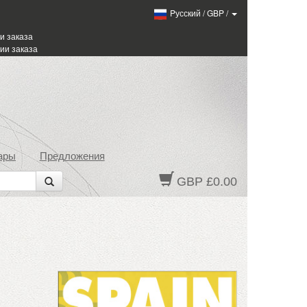
Pусский
/
GBP
/
и заказа
ии заказа
ары
Предложения
GBP £0.00