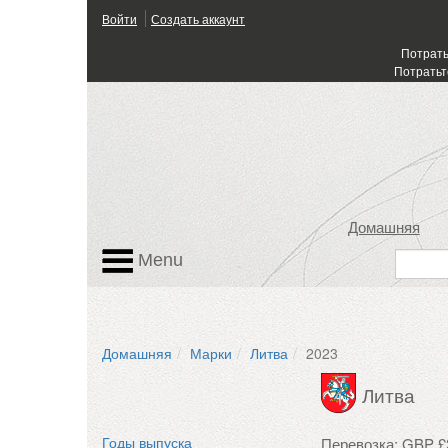
Войти
Создать аккаунт
Потрать
Потратьт
Домашняя
Menu
Домашняя
Марки
Литва
2023
Литва
Перевозка: GBP £
Годы выпуска