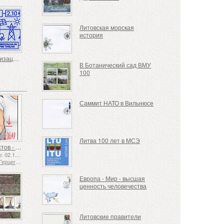
Литовская морская
история
Синхронизация Балтийской энергосистемы с Европой
В Ботанический сад ВМУ
100
Саммит НАТО в Вильнюсе
Литва 100 лет в МСЭ
Язык жестов - Хорошо
Выпущено: 02.12.2025
Босния и Герцеговина - Республика Сербская
Европа - Мир - высшая
ценность человечества
Литовские правители