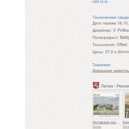
GBP £3.43
Технические свед
Дата тиража
16.10
Дизайнер:
V. Poliks
Полиграфист:
Balt
Технология:
Offset
Цены:
37,5 x 30m
Тематики
Домашние животн
Литва - Реко
Литовское наследие, поместья
Литва
Лит