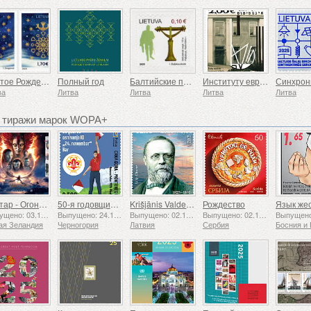
Святое Рождество и Новый год
Полный год
Балтийские племена, жемайты
Институту еврейской науки YIVO, 100
ва
Литва
Литва
Литва
Литва
 тиражи марок WOPA+
Аватар - Огонь и пепел
50-я годовщина основания Ассоциации скаутов «24 ноября»
Krišjānis Valdemārs
Рождество
Выпущено: 03.12.2025
Выпущено: 24.11.2025
Выпущено: 02.12.2025
Выпущено: 02.12.2025
ая Зеландия
Черногория
Латвия
Сербия