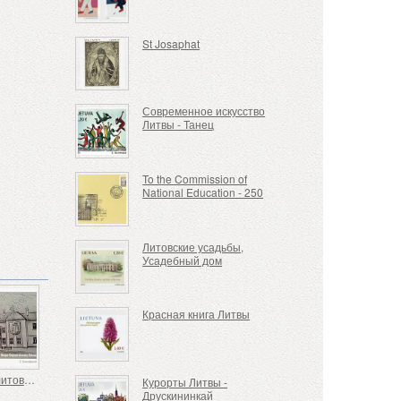
St Josaphat
Современное искусство
Литвы - Танец
To the Commission of
National Education - 250
Литовские усадьбы,
Усадебный дом
Красная книга Литвы
Дворец литовских поместий
Курорты Литвы -
Друскининкай