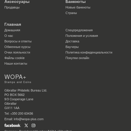
Аксессуары
Банкноты
Продавцы
Новые банкноты
Страны
Главная
Домашняя
Спецпредложения
О нас
Положения и условия
Вопросы и ответы
Доставка
Обменные курсы
Ваучеры
Очки лояльности
Политика конфиденциальности
Файлы сookie
Покупки онлайн
Наши контакты
WOPA+
Stamps and Coins
Gibraltar Philatelic Bureau Ltd.
PO BOX 5662
9/3 Cooperage Lane
Gibraltar
GX11 1AA
Tel: +350 200 63436
Email: info@wopa-plus.com
Company Registered Number 51211 (Gibraltar)