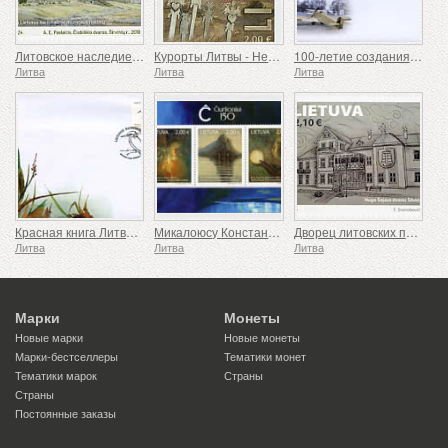
Литовское наследие, поместья
Курорты Литвы - Неринга
100-летие создания самолета ANBO
Литва
Литва
Литва
Красная книга Литвы - Птицы
Микалоюсу Константинасу Чюрленису - 150
Дворец литовских поместий
Литва
Литва
Литва
Марки
Монеты
Новые марки
Новые монеты
Марки-бестселлеры
Тематики монет
Тематики марок
Страны
Страны
Постоянные заказы