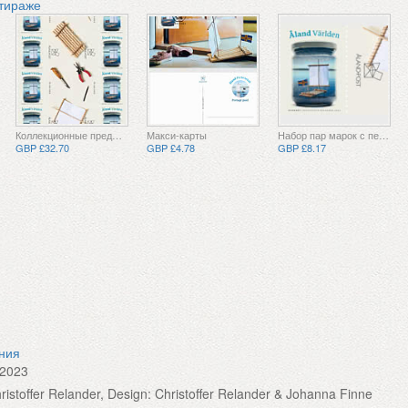
 тираже
Коллекционные предметы
Макси-карты
Набор пар марок с перемычкой
GBP £32.70
GBP £4.78
GBP £8.17
ения
.2023
Christoffer Relander, Design: Christoffer Relander & Johanna Finne