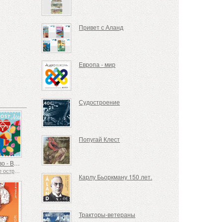
Привет с Аланд
Европа - мир
Судостроение
Попугай Клест
Рождество - Вязание
Аландские острова
Карлу Бьоркману 150 лет.
Тракторы-ветераны