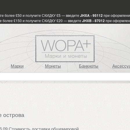
те более £50 и получите СКИДКУ £5 — введите
JHXA - 95112
при оформлени
е более £150 и получите СКИДКУ £20 — введите
JHXB - 87012
при оформлен
Марки
Монеты
Банкноты
Аксессу
е острова
6.09 Стоимость доставки общемировой.