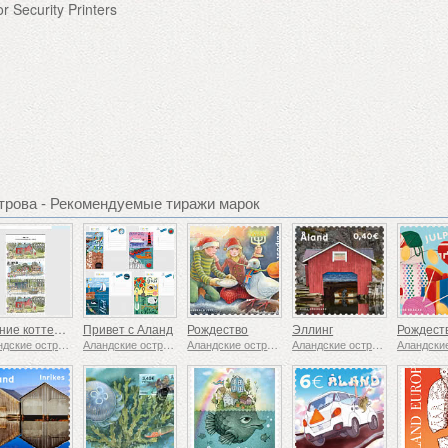
or Security Printers
трова - Рекомендуемые тиражи марок
Летние коттеджи
Привет с Аланд
Рождество
Эллинг
Аландские острова
Аландские острова
Аландские острова
Аландские острова