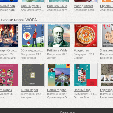
Лодочный сарай
Франкирующие этикетки - Сокровища моря
Волшебный остров
Мопед Автомобиль
Аландские острова
Аландские острова
Аландские острова
Аландские острова
 тиражи марок WOPA+
Аватар - Огонь и пепел
50-я годовщина основания Ассоциации скаутов «24 ноября»
Krišjānis Valdemārs
Рождество
Выпущено: 03.12.2025
Выпущено: 24.11.2025
Выпущено: 02.12.2025
Выпущено: 02.12.2025
ая Зеландия
Черногория
Латвия
Сербия
га марок
Книга марок
Папка годовой коллекции (Нью-Йорк)
Полный год
Выпущено: 05.12.2025
Выпущено: 05.12.2025
Выпущено: 05.12.2025
Выпущено: 24.11.2025
рси
Австрия
Организация Объединенных Наций
Остров Мэн
Нидерла
Главная