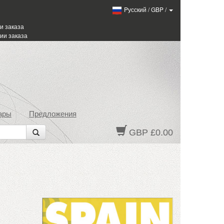
Pусский
/
GBP
/
и заказа
ии заказа
ары
Предложения
GBP £0.00