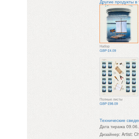
Другие продукты в
Набор
GBP £4.09
Полные листы
GBP £98.09
Технические свед
Дата тиража
09.06
Дизайнер:
Artist: 