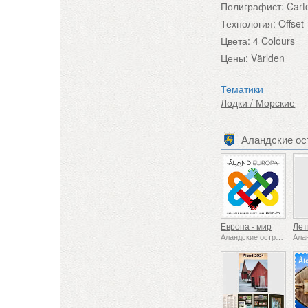
Полиграфист:
Cart
Технология:
Offset
Цвета:
4 Colours
Цены:
Världen
Тематики
Лодки / Морские
Аландские ос
Европа - мир
Аландские острова