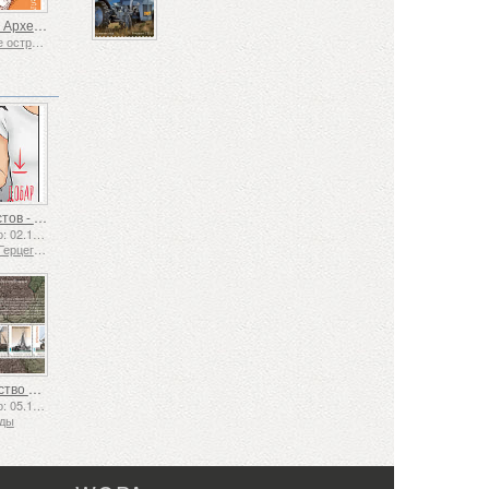
Европы - Археологические открытия
Аландские острова
Язык жестов - Хорошо
Выпущено: 02.12.2025
Босния и Герцеговина - Республика Сербская
Судоходство в XVII и XVIII веках – Торфяные перевозки
Выпущено: 05.12.2025
нды