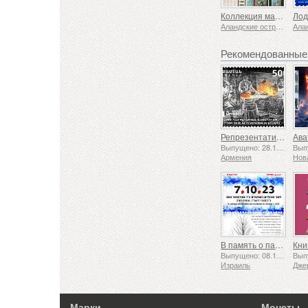
Коллекция марок на год
Аландские острова
Рекомендованные
Репрезентативный список нематериального культурного наследия человечества ЮНЕСКО — Традиция кузнечного дела в Гюмри
Выпущено: 28.11.2025
Армения
Нов
В память о павших и убиенных 7 октября 2023 года
Кни
Выпущено: 08.10.2025
Израиль
Дже
Марки
Монеты