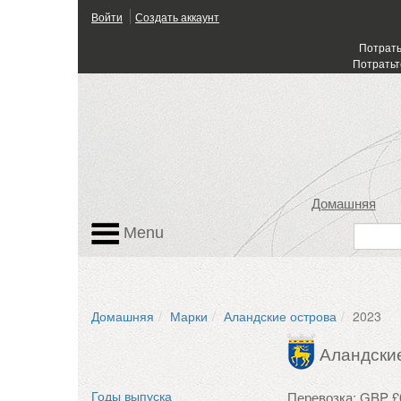
Войти
Создать аккаунт
Потрать
Потратьт
Домашняя
Menu
Домашняя
Марки
Аландские острова
2023
Аландски
Перевозка: GBP £
Годы выпуска