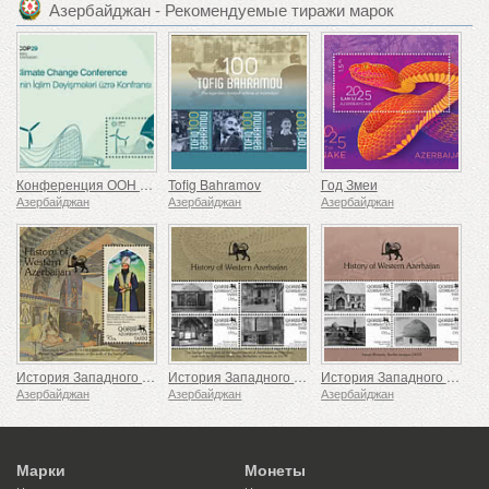
Азербайджан - Рекомендуемые тиражи марок
Конференция ООН по изменению климата
Tofig Bahramov
Год Змеи
Азербайджан
Азербайджан
Азербайджан
История Западного Азербайджана - Последний Иреванский хан
История Западного Азербайджана - Дворец Сардара
История Западного Азербайджана - Мечеть Сардар
Азербайджан
Азербайджан
Азербайджан
Марки
Монеты