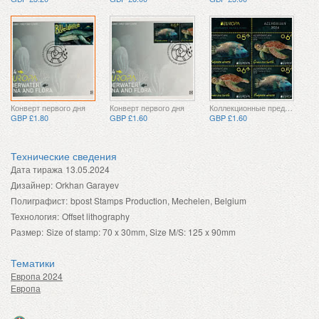
Конверт первого дня
Конверт первого дня
Коллекционные предметы
GBP £1.80
GBP £1.60
GBP £1.60
Технические сведения
Дата тиража
13.05.2024
Дизайнер:
Orkhan Garayev
Полиграфист:
bpost Stamps Production, Mechelen, Belgium
Технология:
Offset lithography
Размер:
Size of stamp: 70 x 30mm, Size M/S: 125 x 90mm
Тематики
Европа 2024
Европа