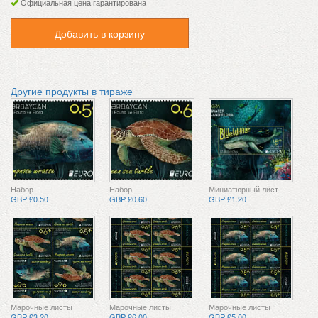
Официальная цена гарантирована
Добавить в корзину
Другие продукты в тираже
Набор
Набор
Миниатюрный лист
GBP £0.50
GBP £0.60
GBP £1.20
Марочные листы
Марочные листы
Марочные листы
GBP £3.20
GBP £6.00
GBP £5.00