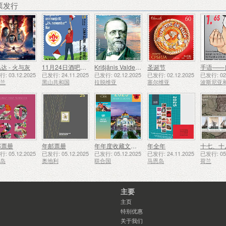
票发行
达 - 火与灰
11月24日酒吧侦察员成立50周年
Krišjānis Valdemārs
圣诞节
手语——
: 03.12.2025
已发行: 24.11.2025
已发行: 02.12.2025
已发行: 02.12.2025
已发行: 02.
西兰
黑山共和国
拉脱维亚
塞尔维亚
邮票册
年邮票册
年年度收藏文件夹（纽约）
年全年
: 05.12.2025
已发行: 05.12.2025
已发行: 05.12.2025
已发行: 24.11.2025
已发行: 05.
西岛
奥地利
联合国
马恩岛
荷兰
主要
主页
特别优惠
关于我们