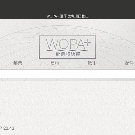
WOPA+ 夏季优惠现已推出
邮票
硬币
纸币
配件
£0.43