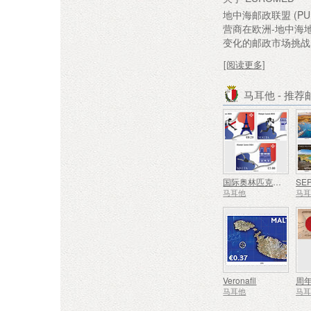
地中海邮政联盟 (P
营商在欧洲-地中海
变化的邮政市场挑战
[阅读更多]
马耳他 - 推
国际奥林匹克大会
马耳他
马
Veronafil
周
马耳他
马