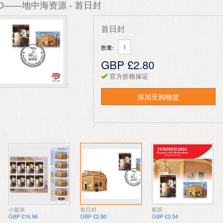
ED——地中海资源 - 首日封
首日封
数量:
GBP £2.80
官方价格保证
添加至购物篮
小版张
首日封
邮折
GBP £16.96
GBP £2.80
GBP £3.54