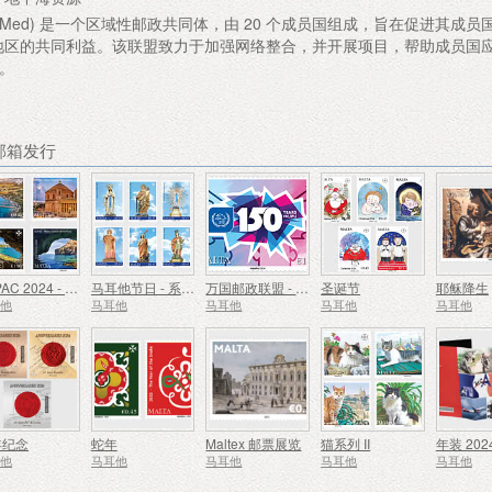
UMed) 是一个区域性邮政共同体，由 20 个成员国组成，旨在促进其成员
地区的共同利益。该联盟致力于加强网络整合，并开展项目，帮助成员国
。
荐邮箱发行
SEPAC 2024 - 主要旅游景点
马耳他节日 - 系列 VIII
万国邮政联盟 - 150 周年
圣诞节
耶稣降生
耳他
马耳他
马耳他
马耳他
马耳他
年纪念
蛇年
Maltex 邮票展览
猫系列 II
年装 202
耳他
马耳他
马耳他
马耳他
马耳他