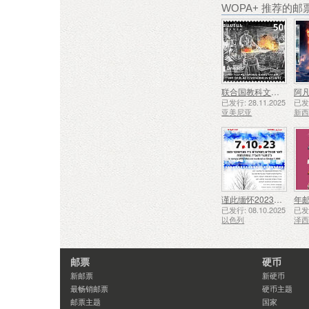
WOPA+ 推荐的邮
联合国教科文组织人类非物质文化遗产代表作名录——久姆里的铁匠技艺
阿凡
已发行: 28.11.2025
已发行
亚美尼亚
新
谨此缅怀2023年10月7日遇难和被谋杀的人们
年
已发行: 08.10.2025
已发行
以色列
泽
邮票
硬币
新邮票
新硬币
最畅销邮票
硬币主题
邮票主题
国家