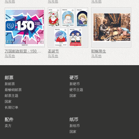
马耳他
马耳他
马耳他
万国邮政联盟 - 150 周年
圣诞节
耶稣降生
马耳他
马耳他
马耳他
邮票
硬币
新邮票
新硬币
最畅销邮票
硬币主题
邮票主题
国家
国家
长期订单
配件
纸币
卖方
新纸币
国家