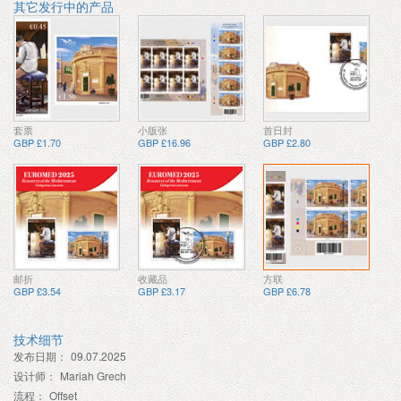
其它发行中的产品
套票
小版张
首日封
GBP £1.70
GBP £16.96
GBP £2.80
邮折
收藏品
方联
GBP £3.54
GBP £3.17
GBP £6.78
技术细节
发布日期：
09.07.2025
设计师：
Mariah Grech
流程：
Offset