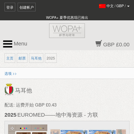
中文
/
GBP
/
登录
创建帐户
WOPA+ 夏季优惠现已推出
Menu
GBP £0.00
主页
邮票
马耳他
2025
选项 >>
马耳他
配送: 运费开始 GBP £0.43
2025
EUROMED——地中海资源 - 方联