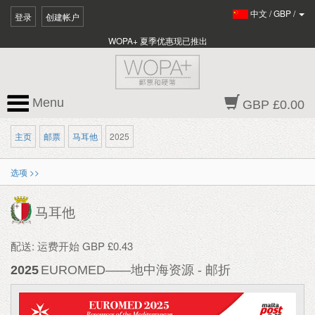
中文
/
GBP
/
登录
创建帐户
WOPA+ 夏季优惠现已推出
Menu
GBP £0.00
主页
邮票
马耳他
2025
选项 >>
马耳他
配送: 运费开始 GBP £0.43
2025
EUROMED——地中海资源 - 邮折