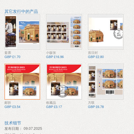
其它发行中的产品
套票
小版张
首日封
GBP £1.70
GBP £16.96
GBP £2.80
邮折
收藏品
方联
GBP £3.54
GBP £3.17
GBP £6.78
技术细节
发布日期：
09.07.2025