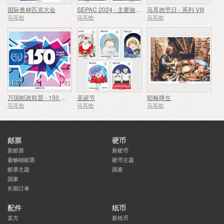
国际奥林匹克大会
SEPAC 2024 - 主要旅游景点
马耳他节日 - 系列 VIII
马耳他
马耳他
马耳他
万国邮政联盟 - 150 周年
圣诞节
耶稣降生
马耳他
马耳他
马耳他
邮票
硬币
新邮票
新硬币
最畅销邮票
硬币主题
邮票主题
国家
国家
长期订单
配件
纸币
卖方
新纸币