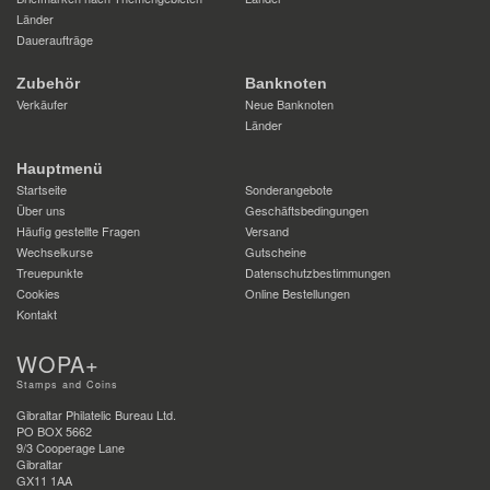
Länder
Daueraufträge
Zubehör
Banknoten
Verkäufer
Neue Banknoten
Länder
Hauptmenü
Startseite
Sonderangebote
Über uns
Geschäftsbedingungen
Häufig gestellte Fragen
Versand
Wechselkurse
Gutscheine
Treuepunkte
Datenschutzbestimmungen
Cookies
Online Bestellungen
Kontakt
WOPA+
Stamps and Coins
Gibraltar Philatelic Bureau Ltd.
PO BOX 5662
9/3 Cooperage Lane
Gibraltar
GX11 1AA