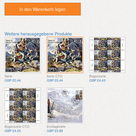
In den Warenkorb legen
Weitere herausgegebene Produkte
Serie
Serie CTO
Bogenserie
GBP £0.44
GBP £0.44
GBP £4.43
Bogenserie CTO
Ersttagbriefe
GBP £4.43
GBP £0.89