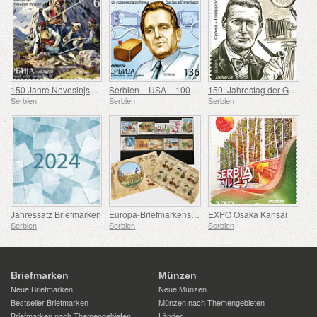
150 Jahre Nevesinjska puška
Serbien – USA – 100. Geburtstag von Douglas Engelbart
150. Jahrestag der Geburt von Rodolphe Archibald Reiss
Serbien
Serbien
Serbien
Jahressatz Briefmarken
Europa-Briefmarkensatz 2007-2016
EXPO Osaka Kansai
Serbien
Serbien
Serbien
Briefmarken
Münzen
Neue Briefmarken
Neue Münzen
Bestseller Briefmarken
Münzen nach Themengebieten
Briefmarken nach Themengebieten
Länder