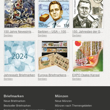
150 Jahre Nevesinjska puška
Serbien – USA – 100. Geburtstag von Douglas Engelbart
150. Jahrestag der Geburt von Rodolphe Archibald Reiss
Serbien
Serbien
Serbien
Jahressatz Briefmarken
Europa-Briefmarkensatz 2007-2016
EXPO Osaka Kansai
Serbien
Serbien
Serbien
Briefmarken
Münzen
Neue Briefmarken
Neue Münzen
Bestseller Briefmarken
Münzen nach Themengebieten
Briefmarken nach Themengebieten
Länder