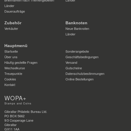
Länder
Daueraufträge
Zubehör
Banknoten
Verkäufer
Neue Banknoten
Länder
Hauptmenü
Startseite
Sonderangebote
Über uns
Geschäftsbedingungen
Häufig gestellte Fragen
Versand
Wechselkurse
Gutscheine
Treuepunkte
Datenschutzbestimmungen
Cookies
Online Bestellungen
Kontakt
WOPA+
Stamps and Coins
Gibraltar Philatelic Bureau Ltd.
PO BOX 5662
9/3 Cooperage Lane
Gibraltar
GX11 1AA