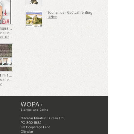
Tourismus - 650 Jahre Burg
Užice
Gebärdensprache - Gut
Emittiert: 02.12.2025
Bosnien und Herzegowina - Republik Srpska
Schifffahrt im 17. und 18. Jahrhundert – Torfschifffahrt
Emittiert: 05.12.2025
de
WOPA+
Stamps and Coins
Gibraltar Philatelic Bureau Ltd.
PO BOX 5662
9/3 Cooperage Lane
Gibraltar