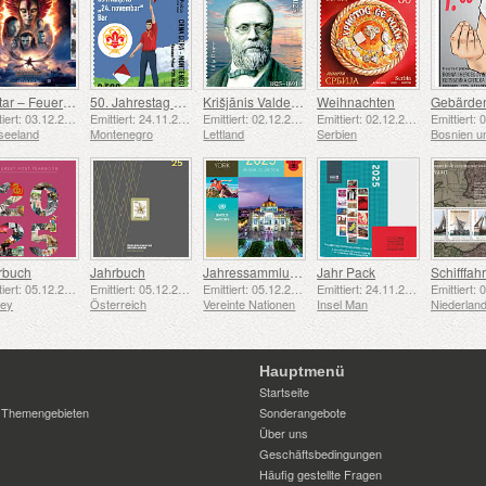
Avatar – Feuer und Asche
50. Jahrestag der Gründung der Pfadfindergruppe „24. November Bar Scout“
Krišjānis Valdemārs
Weihnachten
Emittiert: 03.12.2025
Emittiert: 24.11.2025
Emittiert: 02.12.2025
Emittiert: 02.12.2025
seeland
Montenegro
Lettland
Serbien
rbuch
Jahrbuch
Jahressammlungsmappe (New York)
Jahr Pack
Emittiert: 05.12.2025
Emittiert: 05.12.2025
Emittiert: 05.12.2025
Emittiert: 24.11.2025
sey
Österreich
Vereinte Nationen
Insel Man
Niederlan
Hauptmenü
Startseite
 Themengebieten
Sonderangebote
Über uns
Geschäftsbedingungen
Häufig gestellte Fragen