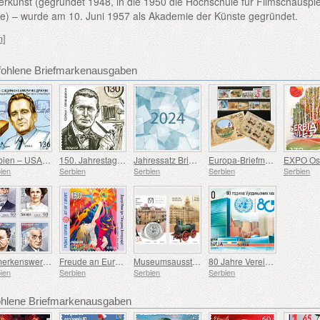
rkunst (gegründet 1948, in die 1950 die Hochschule für Filmschauspie
rde) – wurde am 10. Juni 1957 als Akademie der Künste gegründet.
n]
fohlene Briefmarkenausgaben
Serbien – USA – 100. Geburtstag von Douglas Engelbart
150. Jahrestag der Geburt von Rodolphe Archibald Reiss
Jahressatz Briefmarken
Europa-Briefmarkensatz 2007-2016
ien
Serbien
Serbien
Serbien
Serbien
Bemerkenswerte Serben
Freude an Europa
Museumsausstellungen - 75 Jahre Museum Für Angewandte Kunst, 75 Jahre Eisenbahnmuseum
80 Jahre Vereinte Nationen
ien
Serbien
Serbien
Serbien
lene Briefmarkenausgaben