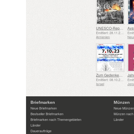
UNESCO-Repräsentative Liste des Immateriellen Kulturerbes der Menschheit – Schmiedetradition in Gyumri
Emittiert: 28.11.2025
Armenien
Neu
Zum Gedenken an die Gefallenen und Ermordeten vom 7. Oktober 2023
Jah
Emittiert: 08.10.2025
Israel
Jer
Briefmarken
Münzen
Neue Briefmarken
Neue Münzen
Bestseller Briefmarken
Münzen nach
Briefmarken nach Themengebieten
Länder
Länder
Daueraufträge