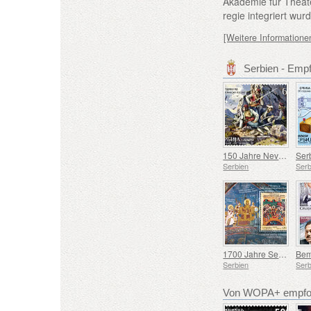
Akademie für Theate
regie integriert wu
[Weitere Informatione
Serbien - Emp
150 Jahre Nevesinjska puška
Serbien
Serb
1700 Jahre Seit dem Ersten Ökumenischen Konzil von Nicäa
Serbien
Serb
Von WOPA+ empfoh