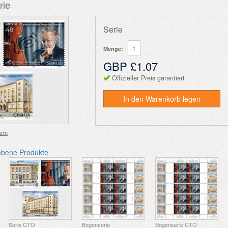
rie
Serie
Menge:
GBP £1.07
Offizieller Preis garantiert
In den Warenkorb legen
ern
ebene Produkte
Serie CTO
Bogenserie
Bogenserie CTO