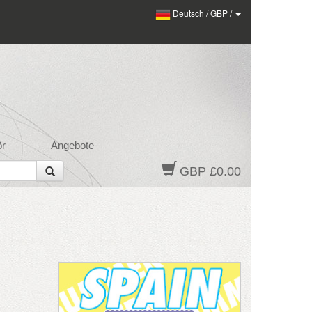
Deutsch
/
GBP
/
ör
Angebote
GBP £0.00