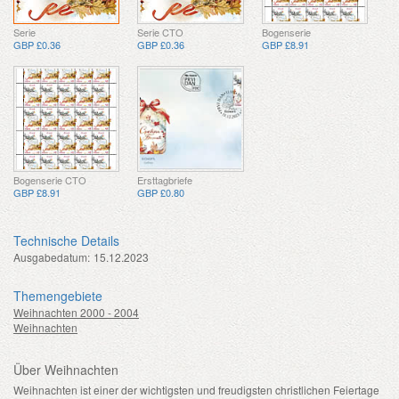
Serie
Serie CTO
Bogenserie
GBP £0.36
GBP £0.36
GBP £8.91
Bogenserie CTO
Ersttagbriefe
GBP £8.91
GBP £0.80
Technische Details
Ausgabedatum:
15.12.2023
Themengebiete
Weihnachten 2000 - 2004
Weihnachten
Über Weihnachten
Weihnachten ist einer der wichtigsten und freudigsten christlichen Feiertage