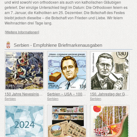
und wird sowohl von orthodoxen als auch von katholischen Gläubigen
gefeiert. Der einzige Unterschied liegt im Datum: Die Orthodoxen feiern es
am 7. Januar, die Katholiken am 25. Dezember. Die Botschaft des Festes
bleibt jedoch dieselbe – die Botschaft von Frieden und Liebe. Wir feiern
Weihnachten drei Tage lang.
[Weitere Informationen]
Serbien - Empfohlene Briefmarkenausgaben
150 Jahre Nevesinjska puška
Serbien – USA – 100. Geburtstag von Douglas Engelbart
150. Jahrestag der Geburt von Rodolphe Archibald Reiss
Serbien
Serbien
Serbien