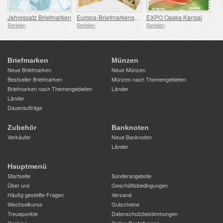
Jahressatz Briefmarken
Europa-Briefmarkensatz 2007-2016
EXPO Osaka Kansai
Serbien
Serbien
Serbien
Briefmarken
Münzen
Neue Briefmarken
Neue Münzen
Bestseller Briefmarken
Münzen nach Themengebieten
Briefmarken nach Themengebieten
Länder
Länder
Daueraufträge
Zubehör
Banknoten
Verkäufer
Neue Banknoten
Länder
Hauptmenü
Startseite
Sonderangebote
Über uns
Geschäftsbedingungen
Häufig gestellte Fragen
Versand
Wechselkurse
Gutscheine
Treuepunkte
Datenschutzbestimmungen