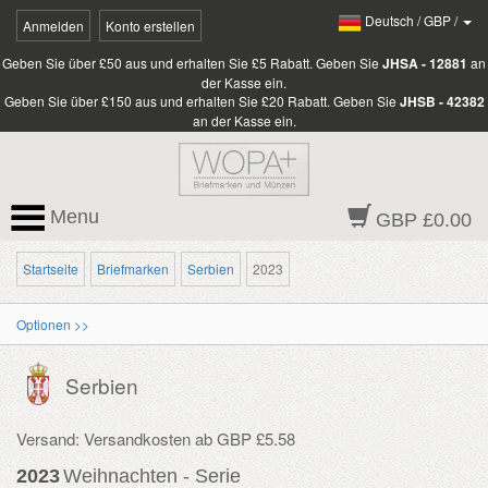
Deutsch
/
GBP
/
Anmelden
Konto erstellen
Geben Sie über £50 aus und erhalten Sie £5 Rabatt. Geben Sie
JHSA - 12881
an
der Kasse ein.
Geben Sie über £150 aus und erhalten Sie £20 Rabatt. Geben Sie
JHSB - 42382
an der Kasse ein.
Menu
GBP £0.00
Startseite
Briefmarken
Serbien
2023
Optionen >>
Serbien
Versand: Versandkosten ab GBP £5.58
2023
Weihnachten - Serie