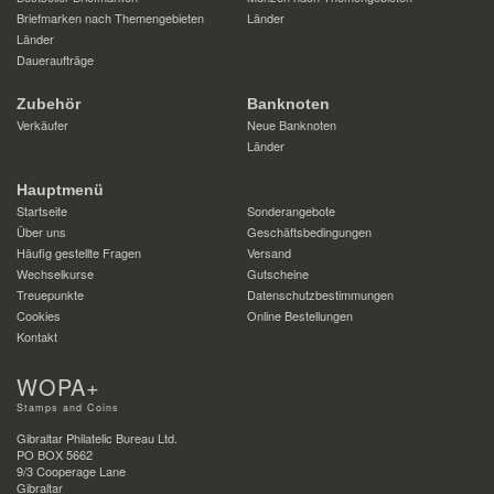
Briefmarken nach Themengebieten
Länder
Länder
Daueraufträge
Zubehör
Banknoten
Verkäufer
Neue Banknoten
Länder
Hauptmenü
Startseite
Sonderangebote
Über uns
Geschäftsbedingungen
Häufig gestellte Fragen
Versand
Wechselkurse
Gutscheine
Treuepunkte
Datenschutzbestimmungen
Cookies
Online Bestellungen
Kontakt
WOPA+
Stamps and Coins
Gibraltar Philatelic Bureau Ltd.
PO BOX 5662
9/3 Cooperage Lane
Gibraltar