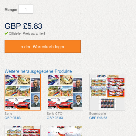
Menge:
GBP £5.83
Offizieller Preis garantiert
In den Warenkorb legen
Weitere herausgegebene Produkte
Serie
Serie CTO
Bogenserie
GBP £5.83
GBP £5.83
GBP £46.68