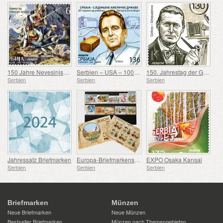
150 Jahre Nevesinjska puška
Serbien – USA – 100. Geburtstag von Douglas Engelbart
150. Jahrestag der Geburt von Rodolphe Archibald Reiss
Serbien
Serbien
Serbien
Jahressatz Briefmarken
Europa-Briefmarkensatz 2007-2016
EXPO Osaka Kansai
Serbien
Serbien
Serbien
Briefmarken
Münzen
Neue Briefmarken
Neue Münzen
Bestseller Briefmarken
Münzen nach Themengebieten