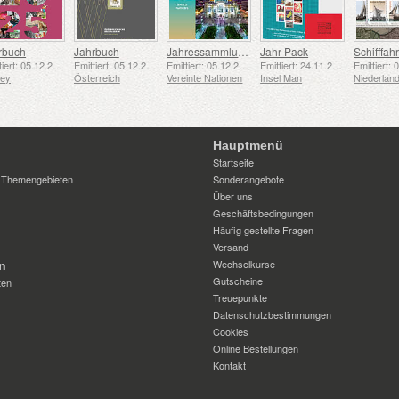
rbuch
Jahrbuch
Jahressammlungsmappe (New York)
Jahr Pack
Emittiert: 05.12.2025
Emittiert: 05.12.2025
Emittiert: 05.12.2025
Emittiert: 24.11.2025
sey
Österreich
Vereinte Nationen
Insel Man
Niederlan
Hauptmenü
Startseite
 Themengebieten
Sonderangebote
Über uns
Geschäftsbedingungen
Häufig gestellte Fragen
Versand
Wechselkurse
n
Gutscheine
ten
Treuepunkte
Datenschutzbestimmungen
Cookies
Online Bestellungen
Kontakt