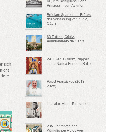
VI., Ihre Königliche Hoheit
Prinzessin von Asturien
Brücken Spaniens – Brücke
der Verfassung von 1812,
Cádiz
63 Exflina, Cádiz,
Ayuntamiento de Cádiz
29 Juvenia Cádiz, Puppen,
Tante Narica Puppen, Batillo
r sich
nicht
ndere
Papst Franziskus (2013-
2025)
Literatur. Maria Teresa Leon
235. Jahrestag des
Königlichen Hofes von