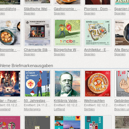
Tausendjähriges Jubiläum des Klosters Montserrat, Barcelona
Städtische Welterbestätten – Alcalá de Henares
Gastronomie - Spanien in 19 Gerichten, Melilla, Seeteufel a la Rusadir
Pioniere - Domingo de Bonechea
nien
Spanien
Spanien
Spanien
Spanien
Gastronomie - Spanien in 19 Gerichten, Ceuta, Thunfischeintopf mit Kartoffeln
Charmante Städte
Bürgerliche Werte – Cybersicherheit
Architektur - Eduardo Torroja Institut für Bauwissenschaften, 90. Jahrestag
nien
Spanien
Spanien
Spanien
Spanien
lene Briefmarkenausgaben
Avatar – Feuer und Asche
50. Jahrestag der Gründung der Pfadfindergruppe „24. November Bar Scout“
Krišjānis Valdemārs
Weihnachten
Emittiert: 03.12.2025
Emittiert: 24.11.2025
Emittiert: 02.12.2025
Emittiert: 02.12.2025
seeland
Montenegro
Lettland
Serbien