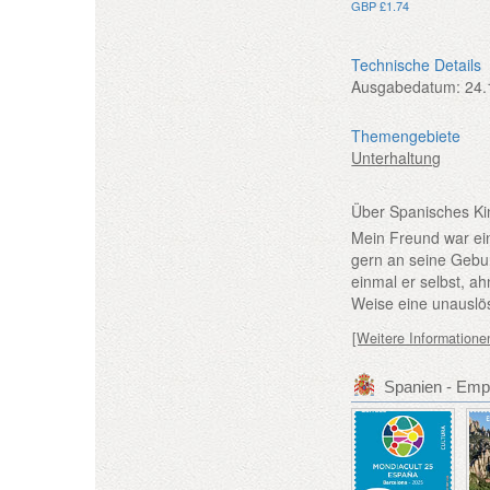
GBP £1.74
Technische Details
Ausgabedatum:
24.
Themengebiete
Unterhaltung
Über Spanisches Ki
Mein Freund war ei
gern an seine Gebur
einmal er selbst, a
Weise eine unauslös
[Weitere Informatione
Spanien - Emp