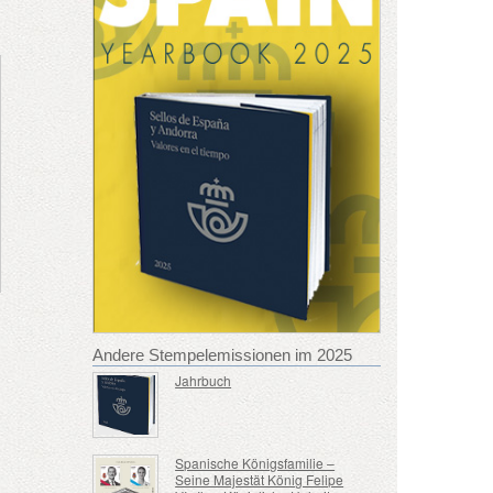
Andere Stempelemissionen im 2025
Jahrbuch
Spanische Königsfamilie –
Seine Majestät König Felipe