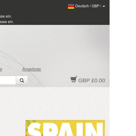
Deutsch
/
GBP
/
se ein.
sse ein.
ör
Angebote
GBP £0.00