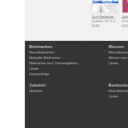
Zum Gedenken an die Gefallenen und Ermordeten vom 7. Oktober 2023
Jah
Emittiert: 08.10.2025
Israel
Jer
Briefmarken
Münzen
Neue Briefmarken
Neue Münzen
Bestseller Briefmarken
Münzen nach
Briefmarken nach Themengebieten
Länder
Länder
Daueraufträge
Zubehör
Banknote
Verkäufer
Neue Bankno
Länder