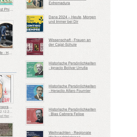
Extremadura
Spanien ist Philatelie
Dana 2024 – Heute, Morgen
und Immer bei Dir
Wissenschaft - Frauen an
der Cajal-Schule
Alte Berufe - Heizer
Historische Persönlichkeiten
- Ignacio Bolívar Urrutia
Historische Persönlichkeiten
- Heraclio Alfaro Fournier
Gebärdensprache - Gut
Historische Persönlichkeiten
Emittiert: 02.12.2025
- Blas Cabrera Felipe
Bosnien und Herzegowina - Republik Srpska
Weihnachten - Regionale
Weihnachtskrippen,