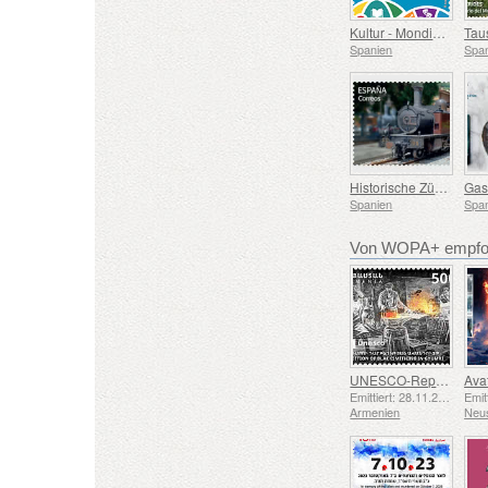
Kultur - Mondiacult 25 Spanien, Barcelona
Spanien
Spa
Historische Züge - Euskotren Dampfzug
Spanien
Spa
Von WOPA+ empfoh
UNESCO-Repräsentative Liste des Immateriellen Kulturerbes der Menschheit – Schmiedetradition in Gyumri
Emittiert: 28.11.2025
Armenien
Neu