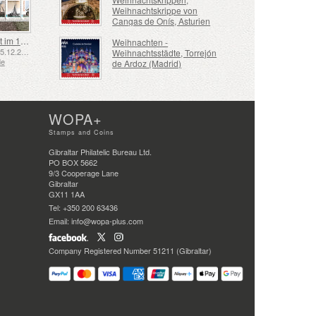
Weihnachtskrippe von
Cangas de Onís, Asturien
Schifffahrt im 17. und 18. Jahrhundert – Torfschifffahrt
Weihnachten -
Emittiert: 05.12.2025
Weihnachtsstädte, Torrejón
de
de Ardoz (Madrid)
WOPA+
Stamps and Coins
Gibraltar Philatelic Bureau Ltd.
PO BOX 5662
9/3 Cooperage Lane
Gibraltar
GX11 1AA
Tel: +350 200 63436
Email: info@wopa-plus.com
Company Registered Number 51211 (Gibraltar)