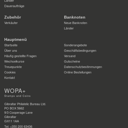
Länder
Daueraufträge
Zubehör
Banknoten
Verkäufer
Neue Banknoten
Länder
Hauptmenü
Startseite
Sonderangebote
Über uns
Geschäftsbedingungen
Häufig gestellte Fragen
Versand
Wechselkurse
Gutscheine
Treuepunkte
Datenschutzbestimmungen
Cookies
Online Bestellungen
Kontakt
WOPA+
Stamps and Coins
Gibraltar Philatelic Bureau Ltd.
PO BOX 5662
9/3 Cooperage Lane
Gibraltar
GX11 1AA
Tel: +350 200 63436