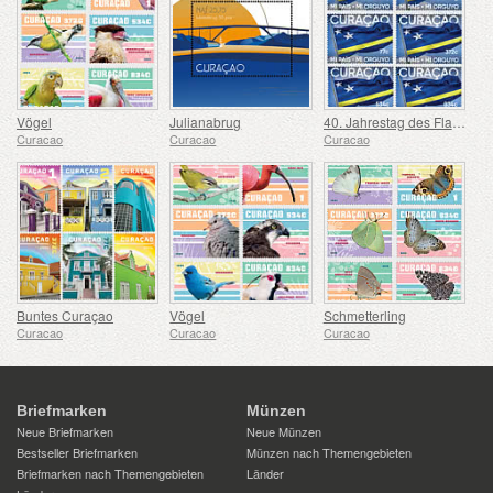
Vögel
Julianabrug
40. Jahrestag des Flaggenfestes
Curacao
Curacao
Curacao
Buntes Curaçao
Vögel
Schmetterling
Curacao
Curacao
Curacao
Briefmarken
Münzen
Neue Briefmarken
Neue Münzen
Bestseller Briefmarken
Münzen nach Themengebieten
Briefmarken nach Themengebieten
Länder