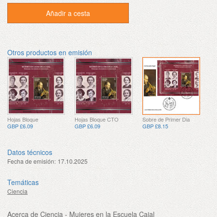
Añadir a cesta
Otros productos en emisión
Hojas Bloque
Hojas Bloque CTO
Sobre de Primer Dia
GBP £6.09
GBP £6.09
GBP £8.15
Datos técnicos
Fecha de emisión:
17.10.2025
Temáticas
Ciencia
Acerca de Ciencia - Mujeres en la Escuela Cajal