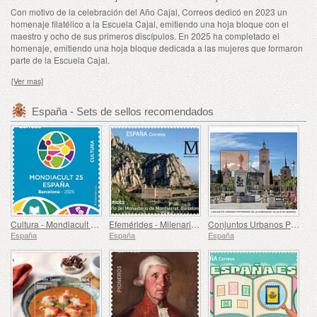
Con motivo de la celebración del Año Cajal, Correos dedicó en 2023 un
homenaje filatélico a la Escuela Cajal, emitiendo una hoja bloque con el
maestro y ocho de sus primeros discípulos. En 2025 ha completado el
homenaje, emitiendo una hoja bloque dedicada a las mujeres que formaron
parte de la Escuela Cajal.
[Ver mas]
España - Sets de sellos recomendados
Cultura - Mondiacult 25 España, Barcelona
Efemérides - Milenario del Monasterio de Montserrat, Barcelona
Conjuntos Urbanos Patrimonio de la Humanidad - Alcalá de Henares
España
España
España