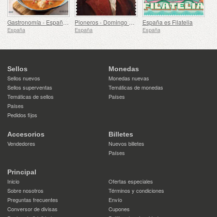
Gastronomía - España en 19 Platos, Melilla, Rape a la Rusadir
Pioneros - Domingo de Bonechea
España es Filatelia
España
España
España
Sellos
Monedas
Sellos nuevos
Monedas nuevas
Sellos superventas
Temáticas de monedas
Temáticas de sellos
Países
Países
Pedidos fijos
Accesorios
Billetes
Vendedores
Nuevos billetes
Países
Principal
Inicio
Ofertas especiales
Sobre nosotros
Términos y condiciones
Preguntas frecuentes
Envío
Conversor de divisas
Cupones