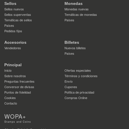
Sellos
Monedas
Sellos nuevos
Monedas nuevas
Sellos superventas
Temáticas de monedas
Temáticas de sellos
Países
Países
Pedidos fijos
Accesorios
Billetes
Vendedores
Nuevos billetes
Países
Principal
Inicio
Ofertas especiales
Sobre nosotros
Términos y condiciones
Preguntas frecuentes
Envío
Conversor de divisas
Cupones
Puntos de fidelidad
Política de privacidad
Cookies
Compras Online
Contacto
WOPA+
Stamps and Coins