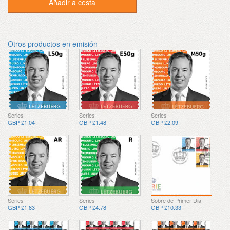
Añadir a cesta
Otros productos en emisión
Series
Series
Series
GBP £1.04
GBP £1.48
GBP £2.09
Series
Series
Sobre de Primer Dia
GBP £1.83
GBP £4.78
GBP £10.33