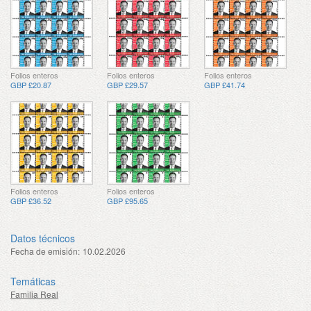
Folios enteros
Folios enteros
Folios enteros
GBP £20.87
GBP £29.57
GBP £41.74
Folios enteros
Folios enteros
GBP £36.52
GBP £95.65
Datos técnicos
Fecha de emisión:
10.02.2026
Temáticas
Familia Real