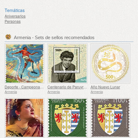
Temáticas
Aniversarios
Personas
Armenia - Sets de sellos recomendados
Deporte - Campeonato Europeo de Fútbol, ​​Euro
Centenario de Paruyr Sevak
Año Nuevo Lunar
Armenia
Armenia
Armenia