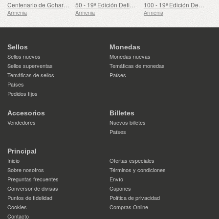
Centenario de Gohar Gasparyan
50 - 19ª Edición Definitiva, Escudos de Armas Armenios
100 - 19ª Edición Definitiva, Escudos de Armas Armenios
Armenia
Armenia
Armenia
Sellos
Monedas
Sellos nuevos
Monedas nuevas
Sellos superventas
Temáticas de monedas
Temáticas de sellos
Países
Países
Pedidos fijos
Accesorios
Billetes
Vendedores
Nuevos billetes
Países
Principal
Inicio
Ofertas especiales
Sobre nosotros
Términos y condiciones
Preguntas frecuentes
Envío
Conversor de divisas
Cupones
Puntos de fidelidad
Política de privacidad
Cookies
Compras Online
Contacto