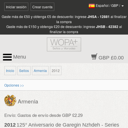
Español
/
GBP
/
Iniciar sesión
Crear cuenta
Gaste más de £50 y obtenga £5 de descuento: ingrese
JHSA - 12881
al finalizar
la compra
Gaste más de £150 y obtenga £20 de descuento: ingrese
JHSB - 42382
al
finalizar la compra
Menu
GBP £0.00
Inicio
Sellos
Armenia
2012
Opciones >>
Armenia
Envío: Gastos de envío desde GBP £2.29
2012
125° Aniversario de Garegin Nzhdeh - Series