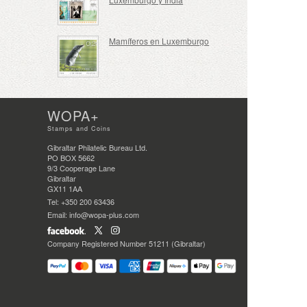
Mamíferos en Luxemburgo
WOPA+
Stamps and Coins
Gibraltar Philatelic Bureau Ltd.
PO BOX 5662
9/3 Cooperage Lane
Gibraltar
GX11 1AA
Tel: +350 200 63436
Email: info@wopa-plus.com
Company Registered Number 51211 (Gibraltar)