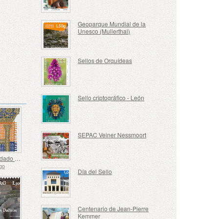
Geoparque Mundial de la
Unesco (Mullerthal)
Sellos de Orquídeas
Sello criptográfico - León
SEPAC Veiner Nessmoort
Sello Bordado - Ascenso de Enrique al Trono
go
Día del Sello
Centenario de Jean-Pierre
Kemmer