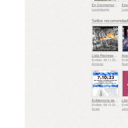
En Conmemoración de Marguerite Mongenast-Servais
Luxemburgo
Lux
Sellos recomenda
Lista Representativa del Patrimonio Cultural Inmaterial de la Humanidad de la UNESCO - La Tradición de la Herrería en Gyumri
Emitido: 28.11.2025
Armenia
Nue
EnMemoria de los Caídos y Asesinados el 7 de Octubre de 2023
Libr
Emitido: 08.10.2025
Israel
Jer