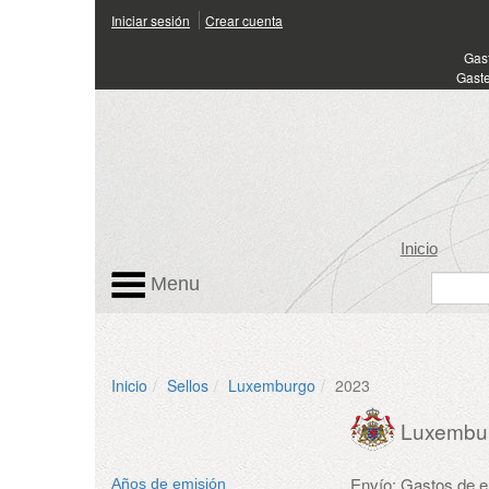
Iniciar sesión
Crear cuenta
Gas
Gaste
Inicio
Menu
Inicio
Sellos
Luxemburgo
2023
Luxembu
Envío: Gastos de 
Años de emisión