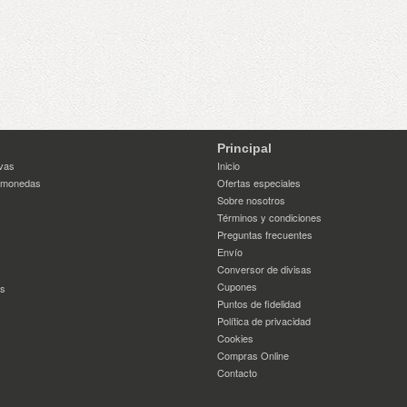
Principal
vas
Inicio
 monedas
Ofertas especiales
Sobre nosotros
Términos y condiciones
Preguntas frecuentes
Envío
Conversor de divisas
Cupones
es
Puntos de fidelidad
Política de privacidad
Cookies
Compras Online
Contacto