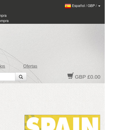
Español
/
GBP
/
ompra
compra
ios
Ofertas
GBP £0.00