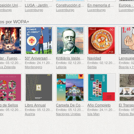
Exposición Universal de Osaka
LUGA - Jardín Urbano de Luxemburgo
Construcción de Europa
En memoria del Padre Bettendorff
emburgo
Luxemburgo
Luxemburgo
Luxemburgo
Luxembur
dos por WOPA+
Avatar - Fuego y Ceniza
50º Aniversario de la Fundación del Bar Scout 24 de Noviembre
Krišjānis Valdemārs
Navidad
Emitido: 03.12.2025
Emitido: 24.11.2025
Emitido: 02.12.2025
Emitido: 02.12.2025
va Zelanda
Montenegro
Letonia
Serbia
o de Sellos
Libro Annual
Carpeta De Colección Anual (Nueva York)
Año Completo
Emitido: 05.12.2025
Emitido: 05.12.2025
Emitido: 05.12.2025
Emitido: 24.11.2025
sey
Austria
Naciones Unidas
Isla Man