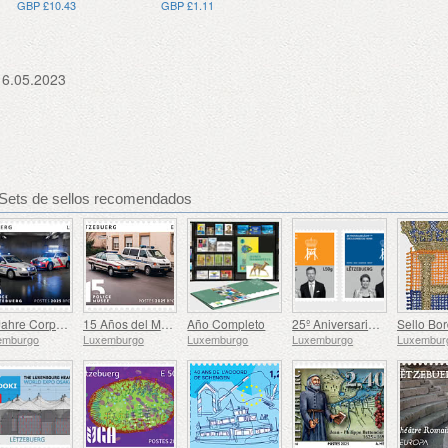
GBP £10.43
GBP £1.11
16.05.2023
Sets de sellos recomendados
25 Jahre Corps de Police Grand-Ducale
15 Años del Museo de la Policía
Año Completo
25º Aniversario de S.A.R. el Gran Duque
emburgo
Luxemburgo
Luxemburgo
Luxemburgo
Luxembur