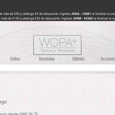
te más de £50 y obtenga £5 de descuento: ingrese
JHSA - 12881
al finalizar la c
 más de £150 y obtenga £20 de descuento: ingrese
JHSB - 42382
al finalizar la 
Sellos
Monedas
Billetes
Accesor
rgo
envío desde GBP £8.70