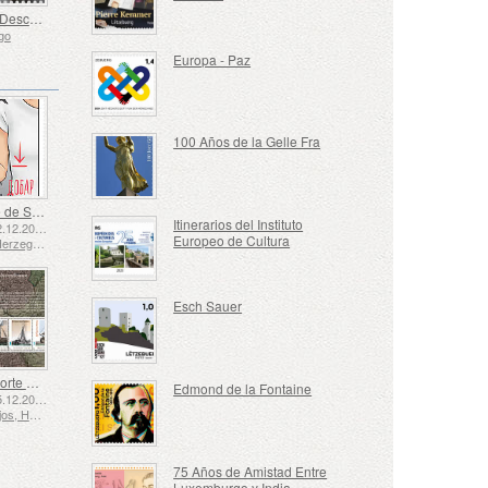
Europa - Descubrimientos Arqueológicos Nacionales
go
Europa - Paz
100 Años de la Gelle Fra
Lenguaje de Señas - Bueno
Itinerarios del Instituto
Emitido: 02.12.2025
Europeo de Cultura
Bosnia y Herzegovina - República de Srpska
Esch Sauer
El Transporte Marítimo en los Siglos XVII y XVIII – El Transporte de Turba
Edmond de la Fontaine
Emitido: 05.12.2025
Países Bajos, Holanda
75 Años de Amistad Entre
Luxemburgo y India