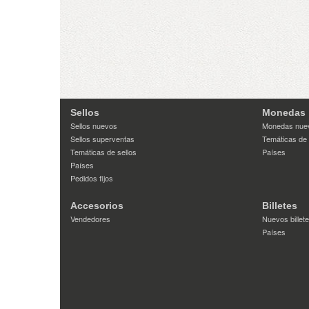
Sellos
Monedas
Sellos nuevos
Monedas nue
Sellos superventas
Temáticas de
Temáticas de sellos
Países
Países
Pedidos fijos
Accesorios
Billetes
Vendedores
Nuevos billet
Países