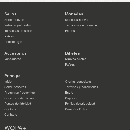
Sellos
Monedas
Sellos nuevos
Monedas nuevas
Sellos superventas
Temáticas de monedas
Temáticas de sellos
Países
Países
Pedidos fijos
Accesorios
Billetes
Vendedores
Nuevos billetes
Países
Principal
Inicio
Ofertas especiales
Sobre nosotros
Términos y condiciones
Preguntas frecuentes
Envío
Conversor de divisas
Cupones
Puntos de fidelidad
Política de privacidad
Cookies
Compras Online
Contacto
WOPA+