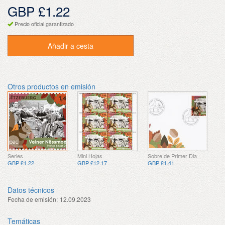
GBP £1.22
Precio oficial garantizado
Añadir a cesta
Otros productos en emisión
Series
Mini Hojas
Sobre de Primer Dia
GBP £1.22
GBP £12.17
GBP £1.41
Datos técnicos
Fecha de emisión:
12.09.2023
Temáticas