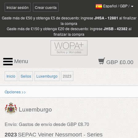
Español
/
GBP
/
Iniciar sesión
Crear cuenta
Gaste más de £50 y obtenga £5 de descuento: ingrese
JHSA - 12881
al finalizar
la compra
Gaste más de £150 y obtenga £20 de descuento: ingrese
JHSB - 42382
al
finalizar la compra
Menu
GBP £0.00
Inicio
Sellos
Luxemburgo
2023
Opciones >>
Luxemburgo
Envío: Gastos de envío desde GBP £8.70
2023
SEPAC Veiner Nessmoort - Series