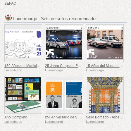
SEPAC
Luxemburgo - Sets de sellos recomendados
150 Años del Municipio de Mertzig
25 Jahre Corps de Police Grand-Ducale
15 Años del Museo de la Policía
Luxemburgo
Luxemburgo
Luxemburgo
Año Completo
25º Aniversario de S.A.R. el Gran Duque
Sello Bordado - Ascenso de Enrique al Trono
Luxemburgo
Luxemburgo
Luxemburgo