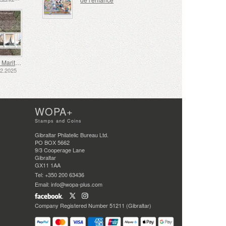
Transport Maritime aux XVIIe et XVIIIe Siècles – Transport de Tourbe
12.2025
WOPA+
Stamps and Coins
Gibraltar Philatelic Bureau Ltd.
PO BOX 5662
9/3 Cooperage Lane
Gibraltar
GX11 1AA
Tel: +350 200 63436
Email: info@wopa-plus.com
Company Registered Number 51211 (Gibraltar)