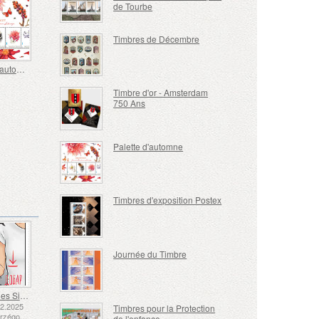
de Tourbe
Timbres de Décembre
Palette d'automne
Timbre d'or - Amsterdam
750 Ans
Palette d'automne
Timbres d'exposition Postex
Journée du Timbre
Langue des Signes - Bien
12.2025
Timbres pour la Protection
Bosnie-Herzégovine - République de Srpska
de l'enfance