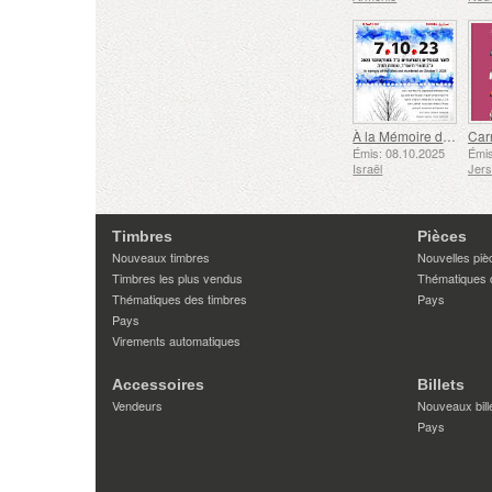
À la Mémoire des Morts et des Assassinés le 7 Octobre 2023
Émis: 08.10.2025
Émis
Israël
Jer
Timbres
Pièces
Nouveaux timbres
Nouvelles piè
Timbres les plus vendus
Thématiques 
Thématiques des timbres
Pays
Pays
Virements automatiques
Accessoires
Billets
Vendeurs
Nouveaux bill
Pays