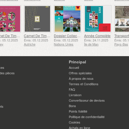
Carnet De Timbres
Carnet De Timbres
Dossier Collection Annuelle (New York)
Année Complète
: 05.12.2025
Émis: 05.12.2025
Émis: 05.12.2025
Émis: 24.11.2025
Émis: 05.
sey
Autriche
Nations Unies
Île de Man
Pays-Bas
Principal
ces
Accueil
des pièces
Offres spéciales
À propos de nous
Termes et Conditions
FAQ
Livraison
Convertisseur de devises
Bons
ets
Points fidélité
Politique de confidentialité
Cookies
Achats en ligne