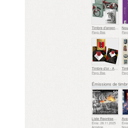
Timbre d'argent - Marques de Motos Néerlandaises - Sparta 1950
Pays-Bas
Pay
Timbre d'or - Amsterdam 750 Ans
Pays-Bas
Pay
Émissions de tim
Liste Représentative du Patrimoine Culturel Immatériel de l'humanité de l'UNESCO - Tradition de la Forge à Gyumri
Émis: 28.11.2025
Émis
Arménie
Nouv