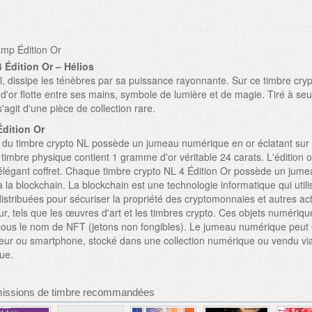
amp Édition Or
 Édition Or – Hélios
il, dissipe les ténèbres par sa puissance rayonnante. Sur ce timbre cry
t d'or flotte entre ses mains, symbole de lumière et de magie. Tiré à se
s'agit d'une pièce de collection rare.
Édition Or
or du timbre crypto NL possède un jumeau numérique en or éclatant sur 
timbre physique contient 1 gramme d'or véritable 24 carats. L'édition o
légant coffret. Chaque timbre crypto NL 4 Édition Or possède un jum
 la blockchain. La blockchain est une technologie informatique qui util
stribuées pour sécuriser la propriété des cryptomonnaies et autres act
r, tels que les œuvres d'art et les timbres crypto. Ces objets numériqu
ous le nom de NFT (jetons non fongibles). Le jumeau numérique peut 
teur ou smartphone, stocké dans une collection numérique ou vendu vi
que.
issions de timbre recommandées