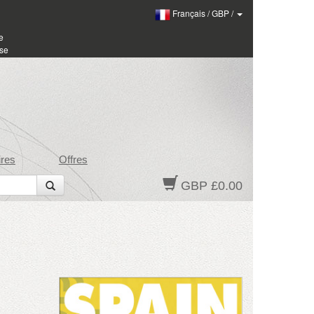
Français
/
GBP
/
e
sse
res
Offres
GBP £0.00