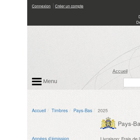
Connexion
Créer un compte
Dé
Accueil
Menu
Accueil
Timbres
Pays-Bas
2025
Pays-B
Livraison: Frais de
Années d’émission