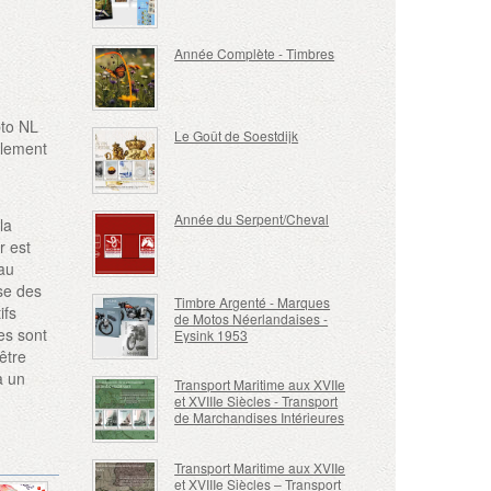
Année Complète - Timbres
pto NL
Le Goût de Soestdijk
ulement
Année du Serpent/Cheval
la
r est
eau
ise des
Timbre Argenté - Marques
ifs
de Motos Néerlandaises -
es sont
Eysink 1953
être
a un
Transport Maritime aux XVIIe
et XVIIIe Siècles - Transport
de Marchandises Intérieures
Transport Maritime aux XVIIe
et XVIIIe Siècles – Transport