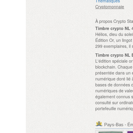
Thématiques
Cryptomonnaie
À propos Crypto St
Timbre crypto NL 4
Hélios, dieu du sole
Édition Or, un lingo
299 exemplaires, il 
Timbre crypto NL 
L'édition spéciale 
blockchain. Chaque 
présentée dans un é
numérique doré lié à
bases de données di
numériques de valeu
également connus s
consulté sur ordina
portefeuille numéri
Pays-Bas - Ém