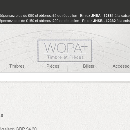
Dépensez plus de £50 et obtenez £5 de réduction - Entrez
JHSA - 12881
à la caiss
pensez plus de £150 et obtenez £20 de réduction - Entrez
JHSB - 42382
à la cai
Timbres
Pièces
Billets
Accessoi
as
 livraison GBP £4.30