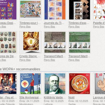
Nouveau Design Néerlandais - Danse
Timbres pour la Protection de l'enfance
Journée du Timbre
Timbres d'exposition Postex
s-Bas
Pays-Bas
Pays-Bas
Pays-Bas
Pays-Bas
Timbres de Décembre
Crypto Stamp Édition Or
Transport Maritime aux XVIIe et XVIIIe Siècles – Transport de Tourbe
Transport Maritime aux XVIIe et XVIIIe Siècles - Transport de Marchandises Intérieures
s-Bas
Pays-Bas
Pays-Bas
Pays-Bas
bre WOPA+ recommandées
Avatar - Feu et Cendres
50e Anniversaire de la Fondation du Bar Scout du 24 Novembre
Krišjānis Valdemārs
Noël
: 03.12.2025
Émis: 24.11.2025
Émis: 02.12.2025
Émis: 02.12.2025
Émis: 02.
elle-Zélande
Monténégro
Lettonie
Serbie