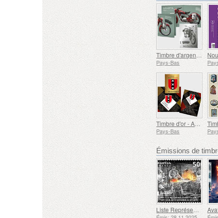
Timbre d'argent - Marques de Motos Néerlandaises - Sparta 1950
Pays-Bas
Pay
Timbre d'or - Amsterdam 750 Ans
Pays-Bas
Pay
Émissions de tim
Liste Représentative du Patrimoine Culturel Immatériel de l'humanité de l'UNESCO - Tradition de la Forge à Gyumri
Émis: 28.11.2025
Émis