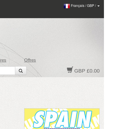
Français
/
GBP
/
res
Offres
GBP £0.00