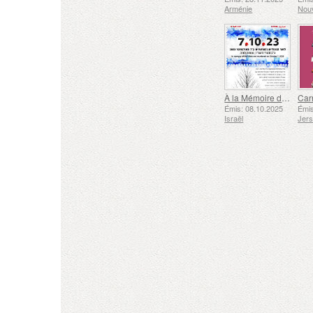
Arménie
Nouv
À la Mémoire des Morts et des Assassinés le 7 Octobre 2023
Émis: 08.10.2025
Émis
Israël
Jer