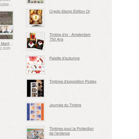
Bosnie-Herzégovine - République de Srpska
Crypto Stamp Édition Or
Timbre d'or - Amsterdam
750 Ans
Transport Maritime aux XVIIe et XVIIIe Siècles – Transport de Tourbe
12.2025
Palette d'automne
Timbres d'exposition Postex
Journée du Timbre
Timbres pour la Protection
de l'enfance