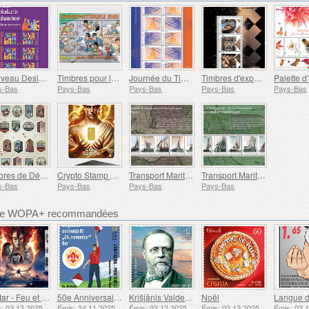
Nouveau Design Néerlandais - Danse
Timbres pour la Protection de l'enfance
Journée du Timbre
Timbres d'exposition Postex
s-Bas
Pays-Bas
Pays-Bas
Pays-Bas
Pays-Bas
Timbres de Décembre
Crypto Stamp Édition Or
Transport Maritime aux XVIIe et XVIIIe Siècles – Transport de Tourbe
Transport Maritime aux XVIIe et XVIIIe Siècles - Transport de Marchandises Intérieures
s-Bas
Pays-Bas
Pays-Bas
Pays-Bas
bre WOPA+ recommandées
Avatar - Feu et Cendres
50e Anniversaire de la Fondation du Bar Scout du 24 Novembre
Krišjānis Valdemārs
Noël
: 03.12.2025
Émis: 24.11.2025
Émis: 02.12.2025
Émis: 02.12.2025
Émis: 02.