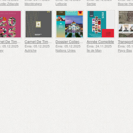
elle-Zélande
Monténégro
Lettonie
Serbie
Carnet De Timbres
Carnet De Timbres
Dossier Collection Annuelle (New York)
Année Complète
: 05.12.2025
Émis: 05.12.2025
Émis: 05.12.2025
Émis: 24.11.2025
Émis: 05.
sey
Autriche
Nations Unies
Île de Man
Pays-Bas