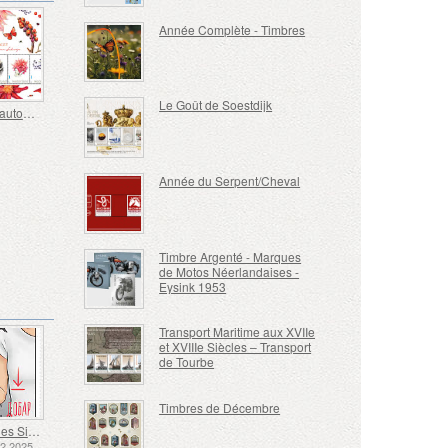
Année Complète - Timbres
Le Goût de Soestdijk
Palette d'automne
Année du Serpent/Cheval
Timbre Argenté - Marques
de Motos Néerlandaises -
Eysink 1953
Transport Maritime aux XVIIe
et XVIIIe Siècles – Transport
de Tourbe
Timbres de Décembre
Langue des Signes - Bien
12.2025