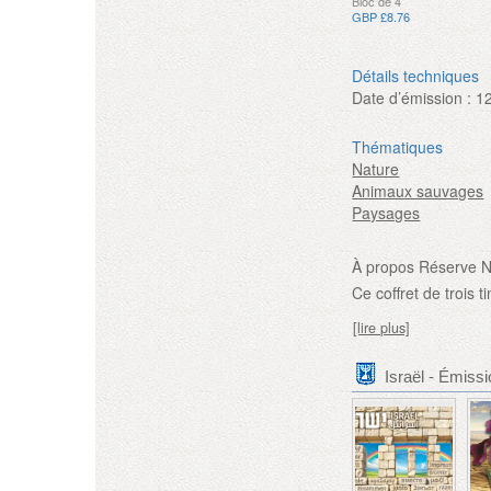
Bloc de 4
GBP £8.76
Détails techniques
Date d’émission :
1
Thématiques
Nature
Animaux sauvages
Paysages
À propos Réserve N
Ce coffret de trois 
[lire plus]
Israël - Émis