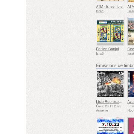
ATM - Ensemble
Israël
Isra
Édition Conjointe Israël-Inde
Ged
Israël
Isra
Émissions de tim
Liste Représentative du Patrimoine Culturel Immatériel de l'humanité de l'UNESCO - Tradition de la Forge à Gyumri
Émis: 28.11.2025
Émis
Arménie
Nouv