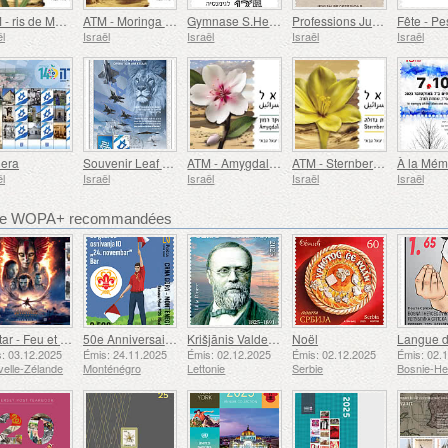
ATM - ris de Marie
ATM - Moringa Peregrina
Gymnase S.Herzliya, 120 Ans
Professions Juives
Fête - P
ël
Israël
Israël
Israël
Israël
era
Souvenir Leaf - Operation AM Kelavi
ATM - Amygdalus Ramonesis
ATM - Sternbergia Clusiana
ël
Israël
Israël
Israël
Israël
bre WOPA+ recommandées
Avatar - Feu et Cendres
50e Anniversaire de la Fondation du Bar Scout du 24 Novembre
Krišjānis Valdemārs
Noël
: 03.12.2025
Émis: 24.11.2025
Émis: 02.12.2025
Émis: 02.12.2025
Émis: 02.
elle-Zélande
Monténégro
Lettonie
Serbie