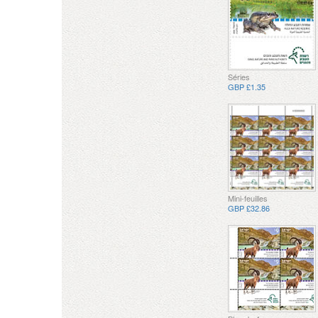
Séries
GBP £1.35
Mini-feuilles
GBP £32.86