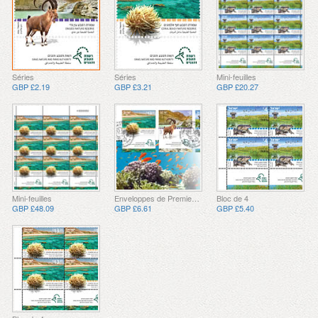
Séries
Séries
Mini-feuilles
GBP £2.19
GBP £3.21
GBP £20.27
Mini-feuilles
Enveloppes de Premier Jour
Bloc de 4
GBP £48.09
GBP £6.61
GBP £5.40