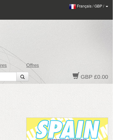
Français
/
GBP
/
res
Offres
GBP £0.00